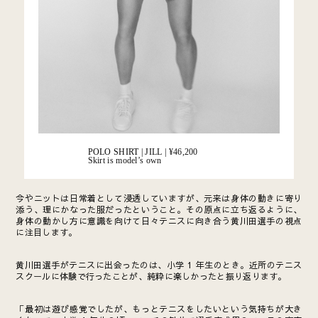
POLO SHIRT | JILL |
¥46,200
Skirt is model’s own
今やニットは日常着として浸透していますが、元来は身体の動きに寄り
添う、理にかなった服だったということ。その原点に立ち返るように、
身体の動かし方に意識を向けて日々テニスに向き合う黄川田選手の視点
に注目します。
黄川田選手がテニスに出会ったのは、小学 1 年生のとき。近所のテニス
スクールに体験で行ったことが、純粋に楽しかったと振り返ります。
「最初は遊び感覚でしたが、もっとテニスをしたいという気持ちが大き