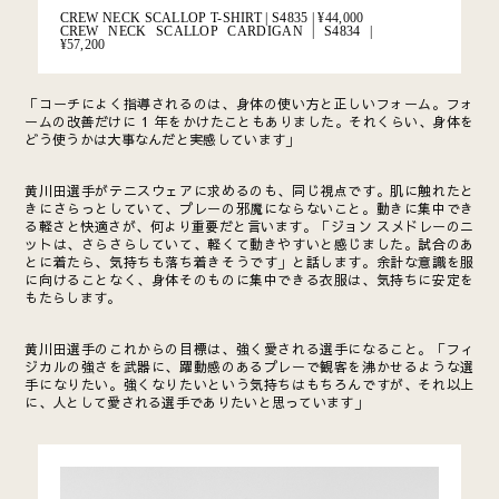
CREW NECK SCALLOP T-SHIRT | S4835 |
¥44,000
CREW NECK SCALLOP CARDIGAN | S4834 |
¥57,200
「コーチによく指導されるのは、身体の使い方と正しいフォーム。フォ
ームの改善だけに 1 年をかけたこともありました。それくらい、身体を
どう使うかは大事なんだと実感しています」
黄川田選手がテニスウェアに求めるのも、同じ視点です。肌に触れたと
きにさらっとしていて、プレーの邪魔にならないこと。動きに集中でき
る軽さと快適さが、何より重要だと言います。「ジョン スメドレーのニ
ットは、さらさらしていて、軽くて動きやすいと感じました。試合のあ
とに着たら、気持ちも落ち着きそうです」と話します。余計な意識を服
に向けることなく、身体そのものに集中できる衣服は、気持ちに安定を
もたらします。
黄川田選手のこれからの目標は、強く愛される選手になること。「フィ
ジカルの強さを武器に、躍動感のあるプレーで観客を沸かせるような選
手になりたい。強くなりたいという気持ちはもちろんですが、それ以上
に、人として愛される選手でありたいと思っています」