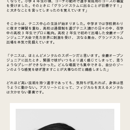
くなって。小学 4 年生の頃、コーチの勧めで選手育成用のコースの審査
を受けました。そのときに「グランドスラムに出ることが目標です！」
と大きなことを言ってしまったのを覚えています」
そこからは、テニス中心の生活が始まりました。中学までは学校終わり
に夜まで練習を重ね、高校は通信制を選びテニス漬けの日々の中、在学
中の高校 3 年生でプロに転向。高校 2 年生で初めて出場した全豪オープ
ンジュニア大会で見た世界に刺激を受け、 次なる舞台、グランドスラム
出場を本気で見据えています。
「テニスは、ほとんどメンタルのスポーツだと思います。全豪オープン
ジュニアに出たとき、緊張で球がいつもより速く感じてしまって、思う
ようなプレーができなかった。どんな場面でも集中できる、自分のゾー
ンのような感覚を研ぎ澄ますことが大事なのだと痛感しました」
どれほど高い技術を持つ選手であっても、気持ちが乱れれば、身体は思
うように動かない。アスリートにとって、フィジカルを支えるメンタル
は欠かせない要素です。