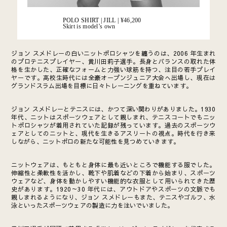
POLO SHIRT | JILL |
¥46,200
Skirt is model’s own
ジョン スメドレーの白いニットポロシャツを纏うのは、2006 年生まれ
のプロテニスプレイヤー、黄川田莉子選手。長身とバランスの取れた体
格を生かした、正確なフォームと力強い球筋を持つ、注目の若手プレイ
ヤーです。高校生時代には全豪オープンジュニア大会へ出場し、現在は
グランドスラム出場を目標に日々トレーニングを重ねています。
ジョン スメドレーとテニスには、かつて深い関わりがありました。1930
年代、ニットはスポーツウェアとして親しまれ、テニスコートでもニッ
トポロシャツが着用されていた記録が残っています。過去のスポーツウ
ェアとしてのニットと、現代を生きるアスリートの視点。時代を行き来
しながら、ニットポロの新たな可能性を見つめていきます。
ニットウェアは、もともと身体に最も近いところで機能する服でした。
伸縮性と柔軟性を活かし、靴下や肌着などの下着から始まり、スポーツ
ウェアなど、身体を動かしやすい機能的な衣服として用いられてきた歴
史があります。1920～30 年代には、アウトドアやスポーツの文脈でも
親しまれるようになり、ジョン スメドレーもまた、テニスやゴルフ、水
泳といったスポーツウェアの製造に力を注いでいました。