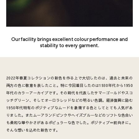
Our facility brings excellent colour performance and
stability to every garment.
2022年春夏コレクションの新色を作る上で大切したのは、過去と未来の
両方の色に敬意を表したこと。特に今回着目したのは1930年代から1950
年代のカラーアーカイブです。その時代を代表したサマーゴールドやスコ
ッチグリーン、そしてオーロラレッドなどの明るい色調。経済復興に励む
1950年代特有のポジティブなムードを象徴する色としてとても人気があ
りました。またムーアランドピンクやヘイズブルーなどのソフトな色合い
も柔和な華やかさがあるポピュラーな色でした。ポジティブ＝前向きに。
そんな想いを込めた新色です。