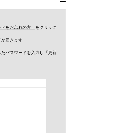
ードをお忘れの方」
をクリック
ドが届きます
。
したパスワードを入力し「更新