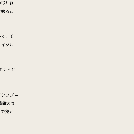
の取り組
で遡るこ
いく。そ
サイクル
のように
ドシップ＝
繊維のひ
とで築か