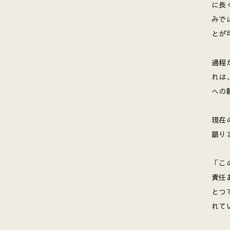
に長
みで
とが
過程
れは
への
現在
語り
「こ
責任
とつ
れて