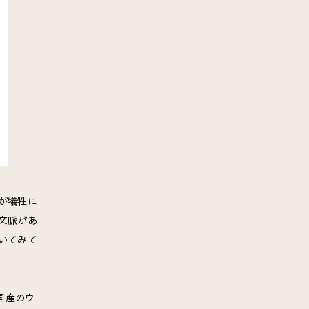
が犠牲に
文脈があ
いてみて
国産のウ