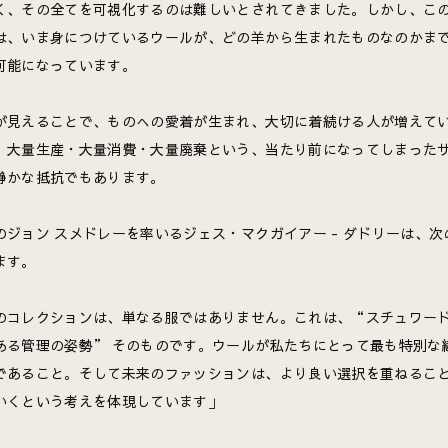
く、その全てを可視化するのは難しいとされてきました。しかし、こ
は、いま身につけているウールが、どの羊から生まれたものなのかま
可能になっています。
が見えることで、ものへの愛着が生まれ、大切に着続ける人が増えて
、大量生産・大量消費・大量廃棄という、当たり前になってしまった
静かな抵抗でもあります。
のジョン スメドレーを率いるジェス・マクガイアー - ダドリーは、次
ます。
のコレクションは、単なる服ではありません。これは、“スチュワー
ある管理の姿勢” そのものです。ウールが私たちにとって最も特別な
であること。そして未来のファッションは、より良い選択を重ねるこ
いくという考えを体現しています」