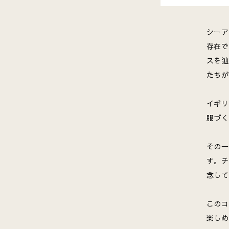
シーア
存在で
スを辿
たちが
イギリ
服づく
その一
す。チ
念して
このコ
楽しめ