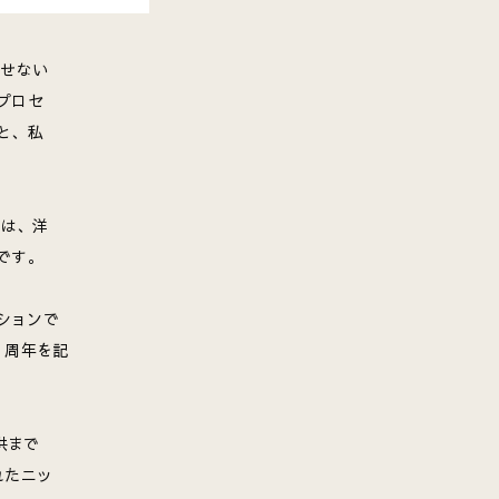
かせない
プロセ
と、私
ーは、洋
です。
クションで
5 周年を記
供まで
れたニッ