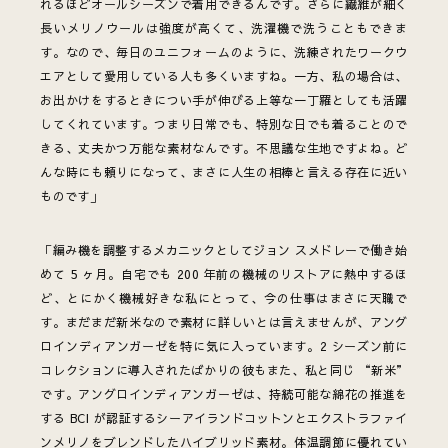
れるほどオールシーズンで着用できるんです。さらに繊維が細く
長いメリノウールは強度が高くて、洗濯機で洗うこともできま
す。なので、毎日のユニフォームのように、洗練されたワークウ
エアとして愛用している人も多くいますね。一方、私の場合は、
お出かけをするときについ手が伸びる上等な一丁羅としても活躍
してくれています。つまり日常でも、特別な日でも着ることので
きる、丈夫かつ万能な素材なんです。不思議な生地ですよね。ど
んな時にも頼りになって、まさに人生の相棒と言える存在に近い
ものです」
「編み機を調整するメカニックとしてジョン スメドレーで働き始
めて 5 ヶ月。自宅でも 200 年前の機械のリストアに熱中するほ
ど、とにかく機械好きな私にとって、今の仕事はまさに天職で
す。まだまだ新米なので素材に詳しいとは言えませんが、アング
ロインディアンガーゼを特に気に入っています。2 シーズン前に
コレクションに導入されたばかりの彼もまた、私と同じ “新米”
です。アングロインディアンガーゼは、持続可能な綿花の推進を
する BCI が認証するシーアイランドコットンとエクストラファイ
ンメリノをブレンドしたハイブリッド素材。体温調節に優れてい