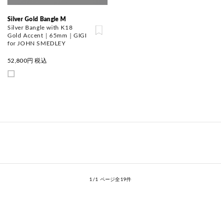
Silver Gold Bangle M
Silver Bangle with K18
Gold Accent｜65mm｜GIGI
for JOHN SMEDLEY
52,800
円 税込
1/1 ページ全19件