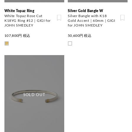
White Topaz Ring
Silver Gold Bangle W
White Topaz Rose Cut
Silver Bangle with K18
K18YG Ring #12｜GIGI for
Gold Accent｜60mm｜GIGI
JOHN SMEDLEY
for JOHN SMEDLEY
107,800
円 税込
50,600
円 税込
SOLD OUT