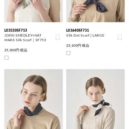
L03530SF753
L03640SF751
JOHN SMEDLEY×NAT
Silk Dot Scarf | LARGE
MAKS Silk Scarf｜SF753
23,100
円 税込
25,300
円 税込