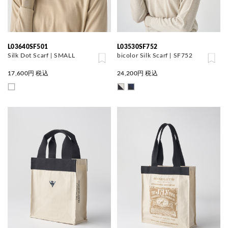
L03640SF501
L03530SF752
Silk Dot Scarf | SMALL
bicolor Silk Scarf | SF752
17,600
円 税込
24,200
円 税込