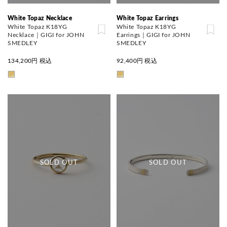
White Topaz Necklace
White Topaz Earrings
White Topaz K18YG
White Topaz K18YG
Necklace｜GIGI for JOHN
Earrings｜GIGI for JOHN
SMEDLEY
SMEDLEY
134,200
円 税込
92,400
円 税込
SOLD OUT
SOLD OUT