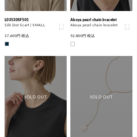
L03530SF501
Akoya pearl chain bracelet
Silk Dot Scarf | SMALL
Akoya pearl chain bracelet
17,600
円 税込
52,800
円 税込
SOLD OUT
SOLD OUT