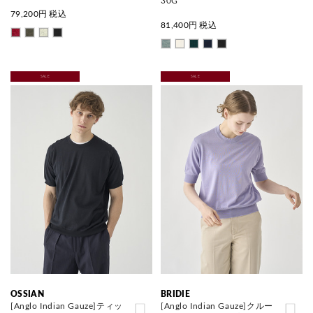
30G
79,200
円 税込
81,400
円 税込
SALE
SALE
OSSIAN
BRIDIE
[Anglo Indian Gauze]ティッ
[Anglo Indian Gauze]クルー