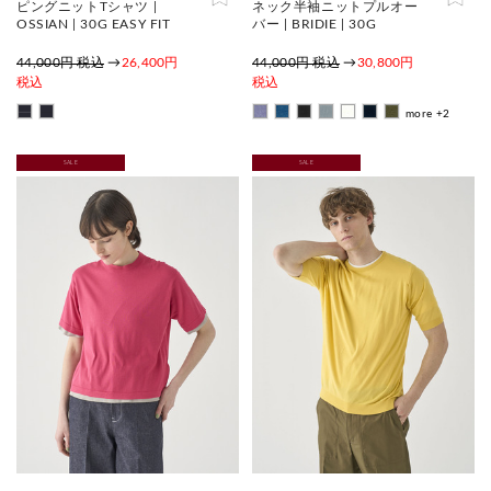
ピングニットTシャツ |
ネック半袖ニットプルオー
OSSIAN | 30G EASY FIT
バー | BRIDIE | 30G
44,000円 税込
→
26,400円
44,000円 税込
→
30,800円
税込
税込
more +2
SALE
SALE