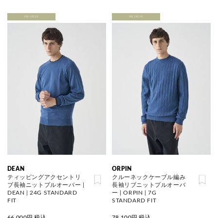
PRE ORDER
PRE ORDER
DEAN
ORPIN
ティッピングアクセントリ
クルーネックケーブル編み
ブ長袖ニットプルオーバー |
長袖リブニットプルオーバ
DEAN | 24G STANDARD
ー | ORPIN | 7G
FIT
STANDARD FIT
66,000
円 税込
78,100
円 税込