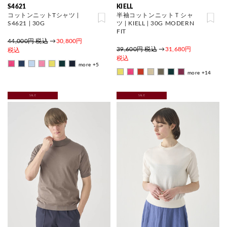
S4621
KIELL
コットンニットTシャツ |
半袖コットンニットＴシャ
S4621 | 30G
ツ | KIELL | 30G MODERN
FIT
44,000円 税込
→
30,800円
39,600円 税込
→
31,680円
税込
税込
more +5
more +14
SALE
SALE