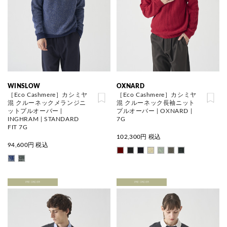
WINSLOW
OXNARD
［Eco Cashmere］カシミヤ
［Eco Cashmere］カシミヤ
混 クルーネックメランジニ
混 クルーネック長袖ニット
ットプルオーバー |
プルオーバー | OXNARD |
INGHRAM | STANDARD
7G
FIT 7G
102,300
円 税込
94,600
円 税込
PRE ORDER
PRE ORDER