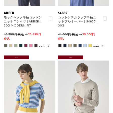
ARBER
S4835
モックネック半袖コットン
コットンスカラップ半袖ニ
ニットＴシャツ | ARBER |
ットプルオーバー | S4835 |
30G MODERN FIT
30G
40,700円 税込
→
28,490円
44,000円 税込
→
30,800円
税込
税込
more +9
more +5
SALE
SALE