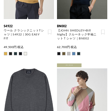
S4922
BN002
ウール クラシックニットTシ
【JOHN SMEDLEY×Bill
ャツ | S4922 | 30G EASY
Nighy】クルーネック半袖ニ
FIT
ットＴシャツ｜BN002
49,500
円 税込
62,700
円 税込
PRE ORDER