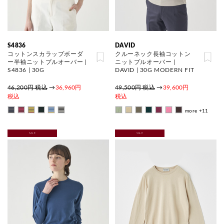
S4836
DAVID
コットンスカラップボーダ
クルーネック長袖コットン
ー半袖ニットプルオーバー |
ニットプルオーバー |
S4836 | 30G
DAVID | 30G MODERN FIT
46,200円 税込
→
36,960円
49,500円 税込
→
39,600円
税込
税込
more +11
SALE
SALE