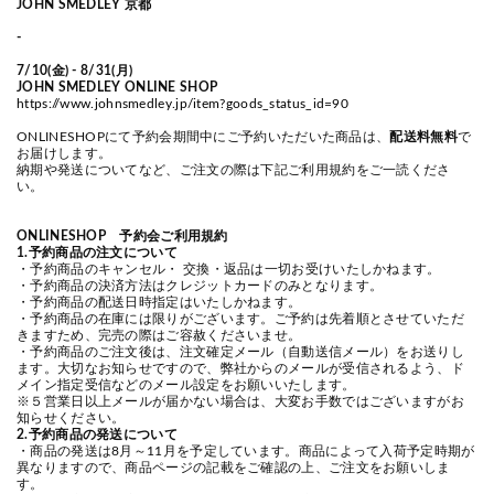
JOHN SMEDLEY 京都
-
7/10(金) - 8/31(月)
JOHN SMEDLEY ONLINE SHOP
https://www.johnsmedley.jp/item?goods_status_id=90
ONLINESHOPにて予約会期間中にご予約いただいた商品は、
配送料無料
で
お届けします。
納期や発送についてなど、ご注文の際は下記ご利用規約をご一読くださ
い。
ONLINESHOP 予約会ご利用規約
1.予約商品の注文について
・予約商品のキャンセル・ 交換・返品は一切お受けいたしかねます。
・予約商品の決済方法はクレジットカードのみとなります。
・予約商品の配送日時指定はいたしかねます。
・予約商品の在庫には限りがございます。ご予約は先着順とさせていただ
きますため、完売の際はご容赦くださいませ。
・予約商品のご注文後は、注文確定メール（自動送信メール）をお送りし
ます。大切なお知らせですので、弊社からのメールが受信されるよう、ド
メイン指定受信などのメール設定をお願いいたします。
※５営業日以上メールが届かない場合は、大変お手数ではございますがお
知らせください。
2.予約商品の発送について
・商品の発送は8月～11月を予定しています。商品によって入荷予定時期が
異なりますので、商品ページの記載をご確認の上、ご注文をお願いしま
す。