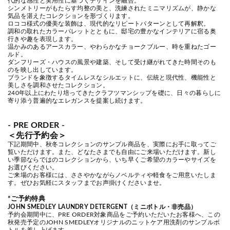
代的な感性と実用性に基づくデザインを融合。
シンメトリーがもたらす均整の美と、洗練されたミニマリズムが、静かな
気品を湛えたコレクションを形づくります。
ロココ様式の優美な装飾は、現代的なリピートパターンとして再解釈。
調和の取れたカラーパレットとともに、邸宅の豊かなインテリアに宿る奥
行きや趣を表現します。
温かみのあるアースカラー、やわらかなチョークブルー、時を重ねたゴー
ルド。
ダンフリーズ・ハウスの風景や建築、そして受け継がれてきた時間そのも
のを映し出しています。
ブランドを象徴するタイムレスなシルエットに、伝統と現代性、機能性と
美しさを調和させたコレクション。
240年以上にわたり培ってきたクラフツマンシップを礎に、日々の暮らしに
寄り添う普遍的なエレガンスを提案し続けます。
-
PRE ORDER -
＜先行予約会＞
下記期間中、秋冬コレクションのサンプル商品を、実際にお手に取ってご
覧いただけます。また、どなたさまでも自由にご来場いただけます。新し
い季節ならではのコレクションから、いち早くご希望のカラーやサイズを
お選びください。
ご来場のお客様には、ささやかながらノベルティや軽食をご用意いたしま
す。ぜひお気軽にスタッフまでお声掛けくださいませ。
*ご予約特典
JOHN SMEDLEY LAUNDRY DETERGENT（ミニボトル・非売品）
予約会期間中に、PRE ORDER対象商品をご予約いただいたお客様へ、この
秋発売予定のJOHN SMEDLEYオリジナルのニットケア用洗剤のサンプルボ