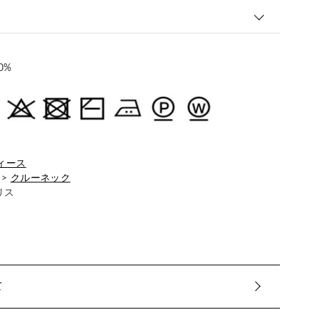
0%
ィース
>
クルーネック
リス
て