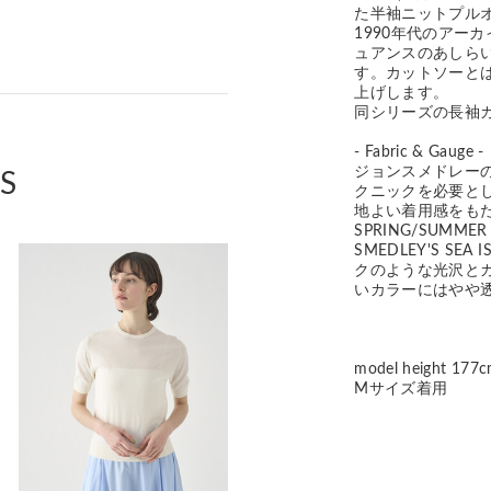
た半袖ニットプル
1990年代のアー
ュアンスのあしら
す。カットソーと
上げします。
同シリーズの長袖カ
- Fabric & Gauge -
ジョンスメドレー
S
クニックを必要と
地よい着用感をも
SPRING/SUMM
SMEDLEY'S S
クのような光沢と
いカラーにはやや
model height 177
Mサイズ着用