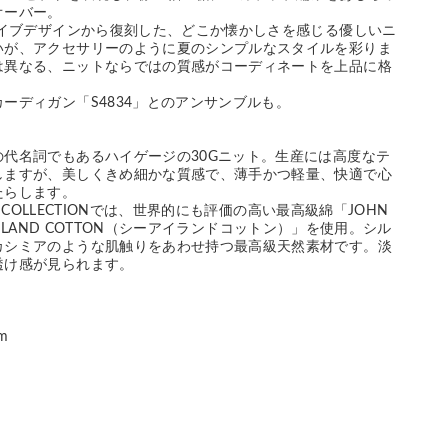
オーバー。
カイブデザインから復刻した、どこか懐かしさを感じる優しいニ
いが、アクセサリーのように夏のシンプルなスタイルを彩りま
は異なる、ニットならではの質感がコーディネートを上品に格
ーディガン「S4834」とのアンサンブルも。
の代名詞でもあるハイゲージの30Gニット。生産には高度なテ
しますが、美しくきめ細かな質感で、薄手かつ軽量、快適で心
たらします。
ER COLLECTIONでは、世界的にも評価の高い最高級綿「JOHN
EA ISLAND COTTON（シーアイランドコットン）」を使用。シル
カシミアのような肌触りをあわせ持つ最高級天然素材です。淡
透け感が見られます。
cm