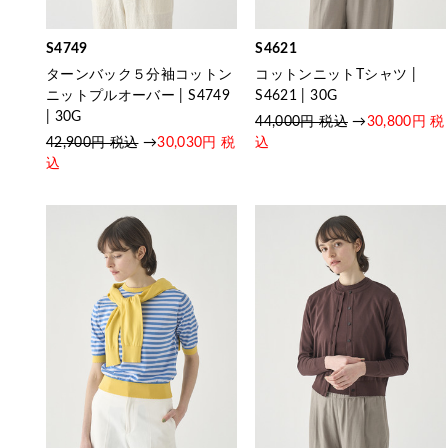
S4749
S4621
ターンバック５分袖コットン
コットンニットTシャツ |
ニットプルオーバー | S4749
S4621 | 30G
| 30G
44,000円 税込
→
30,800円 税
42,900円 税込
→
30,030円 税
込
込