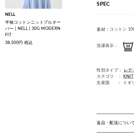
SPEC
NELL
半袖コットンニットプルオー
バー | NELL | 30G MODERN
コットン 10
素材：
FIT
38,500
円 税込
洗濯表示：
性別タイプ：
レデ
カテゴリ ：
KNIT
生産国
： イギ
返品・配送につい