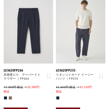
L03620FP266
L03620FP255
高密度ピケ テーパードト
リネンジャガード イージー
ラウザー ｜FP266
パンツ ｜FP255
47,300円 税込
→
28,380円
61,600円 税込
→
43,120円
税込
税込