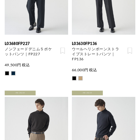
L03680FP227
L03630FP136
ノンフェードデニム５ポケ
ウールヘリンボーンストラ
ットパンツ｜FP227
イプストレートパンツ｜
FP136
49,500
円 税込
66,000
円 税込
PRE ORDER
PRE ORDER