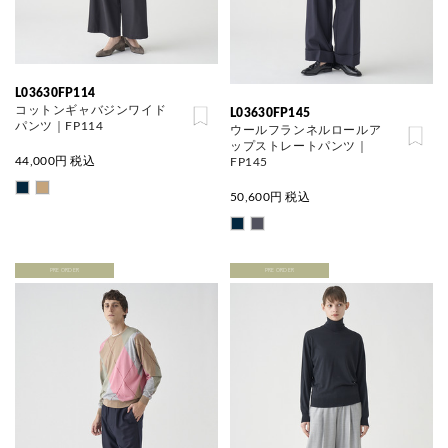
L03630FP114
コットンギャバジンワイド
L03630FP145
パンツ｜FP114
ウールフランネルロールア
ップストレートパンツ｜
44,000
円 税込
FP145
50,600
円 税込
PRE ORDER
PRE ORDER