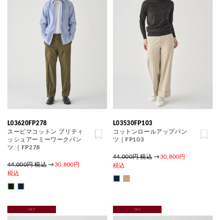
L03620FP278
L03530FP103
スーピマコットン ブリティ
コットンロールアップパン
ッシュアーミーワークパン
ツ｜FP103
ツ ｜FP278
44,000円 税込
→
30,800円
44,000円 税込
→
30,800円
税込
税込
SALE
SALE