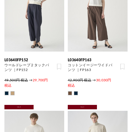
L03640FP152
L03640FP163
ウールドレープ２タックパ
コットンイージーワイドパ
ンツ ｜FP152
ンツ ｜FP163
49,500円 税込
→
29,700円
42,900円 税込
→
30,030円
税込
税込
SALE
SALE