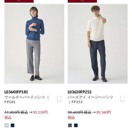
SALE
SALE
L03640FP181
L03620FP253
ウールテーパードパンツ ｜
バーズアイ イージーパンツ
FP181
｜FP253
47,300円 税込
→
33,110円
50,600円 税込
→
30,360円
税込
税込