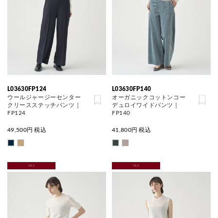
L03630FP124
L03630FP140
ウールジャージーセンター
オーガニックコットンコー
クリースステッチパンツ｜
デュロイワイドパンツ｜
FP124
FP140
49,500
円 税込
41,800
円 税込
SALE
SALE