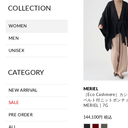
COLLECTION
WOMEN
MEN
UNISEX
CATEGORY
MERIEL
NEW ARRIVAL
［Eco Cashmere］
ベルト付ニットポンチョ
SALE
MERIEL | 7G
PRE ORDER
144,100
円 税込
ALL