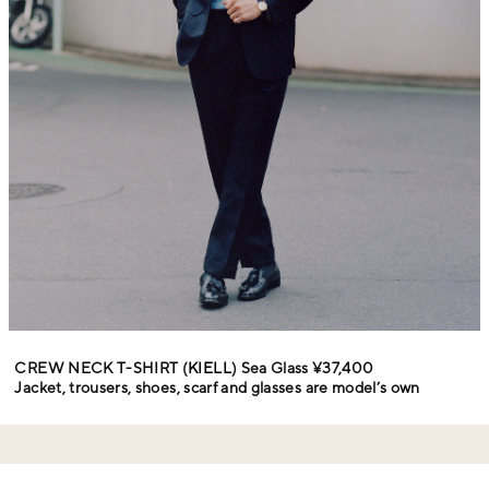
CREW NECK T-SHIRT (
KIELL
) Sea Glass ¥37,400
Jacket, trousers, shoes, scarf and glasses are model’s own