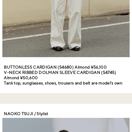
BUTTONLESS CARDIGAN (
S4680
) Almond ¥56,100
V-NECK RIBBED DOLMAN SLEEVE CARDIGAN (
S4745
)
Almond ¥50,600
Tank top, sunglasses, shoes, trousers and belt are model’s own
NAOKO TSUJI / Stylist