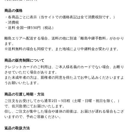
商品の価格
・各商品ごとに表示（当サイトでの価格表記は全て消費税別です。）
・消費税
・送料 全国一律550円（税込）
離島エリアへ配送する場合、送料の他に別途「離島中継手数料」がかかり
ます。
※送料無料の場合も同様です。また地域により中継料金が変わります。
商品の販売制限について
クレジットカードのご利用は、ご本人様名義のカードでない場合、お断り
させていただく場合があります。
また未成年者の方は、親権者の同意を得た上でお申し込みくださいますよ
うお願いいたします。
商品の引渡し時期・方法
ご注文をお受けしてから通常2日～5日程（土曜・日曜・祝日を除く。）
で、佐川急便にてお届けいたします。
但し、ご注文が集中した場合や連休の前後は、お届けが遅れる場合もござ
いますので、予めご容赦ください。
返品の取扱方法