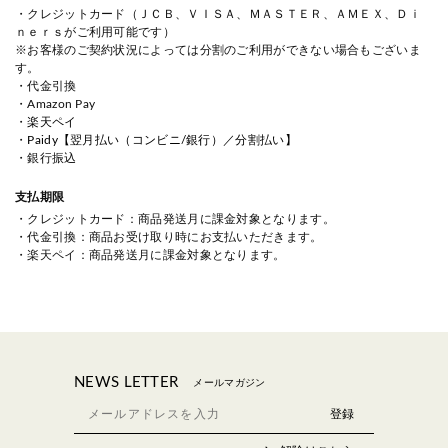
・クレジットカード（ＪＣＢ、ＶＩＳＡ、ＭＡＳＴＥＲ、ＡＭＥＸ、Ｄｉ
ｎｅｒｓがご利用可能です）
※お客様のご契約状況によっては分割のご利用ができない場合もございま
す。
・代金引換
・Amazon Pay
・
楽天ペイ
・
Paidy【翌月払い（コンビニ/銀行）／分割払い】
・銀行振込
支払期限
・クレジットカード：商品発送月に課金対象となります。
・代金引換：商品お受け取り時にお支払いただきます。
・楽天ペイ：商品発送月に課金対象となります。
NEWS LETTER
メールマガジン