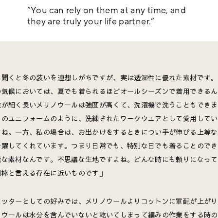
“You can rely on them at any time, and
they are truly your life partner.”
と聞くと冬の装いを連想しがちですが、実は透湿性に優れた素材です。
の気候においては、夏でも着られるほどオールシーズンで着用できるん
維が細く長いメリノウールは強度が高くて、洗濯機で洗うこともできま
日のユニフォームのように、洗練されたワークウエアとして愛用してい
すね。一方、私の場合は、お出かけをするときについ手が伸びる上等な
活躍してくれています。つまり日常でも、特別な日でも着ることのでき
能な素材なんです。不思議な生地ですよね。どんな時にも頼りになって
相棒と言える存在に近いものです」
ニッターとしての好みでは、メリノウールよりコットンに軍配が上がり
、ウールは水分を含んでいないと乾いてしまって編みの作業をする時の