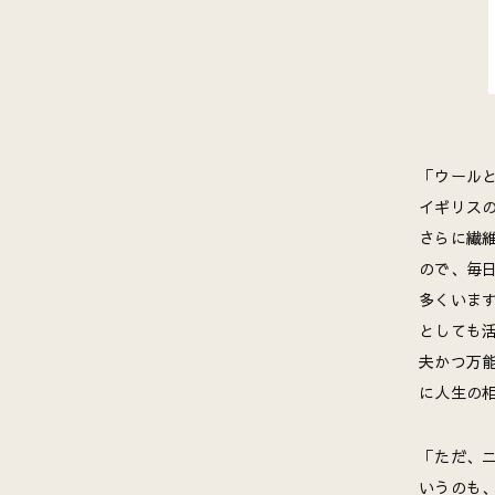
「ウール
イギリス
さらに繊
ので、毎
多くいま
としても
夫かつ万
に人生の
「ただ、
いうのも