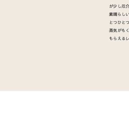
が少し厄介
素晴らし
とつひと
蒸気がも
もらえる