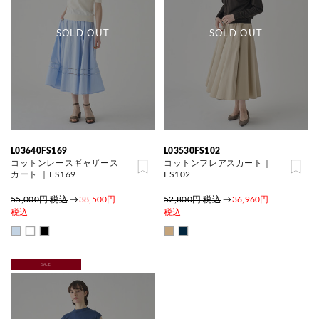
SOLD OUT
SOLD OUT
L03640FS169
L03530FS102
コットンレースギャザース
コットンフレアスカート｜
カート ｜FS169
FS102
55,000円 税込
→
38,500円
52,800円 税込
→
36,960円
税込
税込
SALE