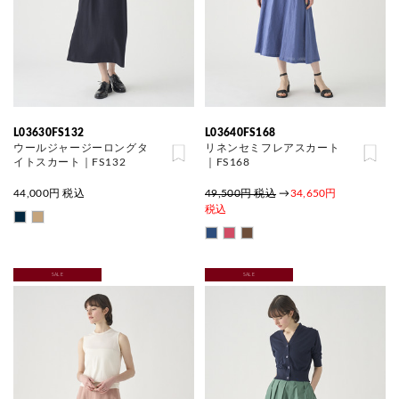
L03630FS132
L03640FS168
ウールジャージーロングタ
リネンセミフレアスカート
イトスカート｜FS132
｜FS168
44,000
円 税込
49,500円 税込
→
34,650円
税込
SALE
SALE