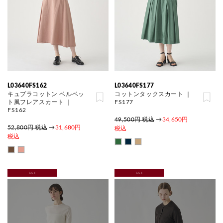
L03640FS162
L03640FS177
キュプラコットン ベルベッ
コットンタックスカート ｜
ト風フレアスカート ｜
FS177
FS162
49,500円 税込
→
34,650円
52,800円 税込
→
31,680円
税込
税込
SALE
SALE