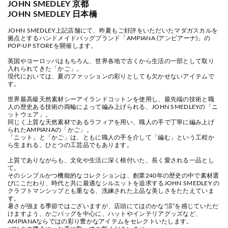
JOHN SMEDLEY 京都
JOHN SMEDLEY 日本橋
JOHN SMEDLEY上記店舗にて、昨夏もご好評をいただいたマダガスカルを
拠点とするハンドメイドバッグブランド「AMPIANA (アンピアーナ)」の
POP-UP STOREを開催します。
英国やヨーロッパはもちろん、世界各地で古くから生活の一部として取り
入れられてきた「かご」。
現代においては、夏のファッションの彩りとしても欠かせないアイテムで
す。
世界最高級天然素材シーアイランドコットンを使用し、最先端の技術と職
人の歴史ある技術の両輪によって編み上げられる、JOHN SMEDLEYの「ニ
ットウェア」。
同じく上質な天然素材であるラフィアを用い、職人の手で丁寧に編み上げ
られたAMPIANAの「かご」。
「ニット」と「かご」は、ともに職人の手を介して「編む」という工程か
ら生まれる、ひとつの工芸品でもあります。
上質でありながらも、文化や生活に深く根付いた、長く愛される一品とし
て。
そのシンプルかつ機能的なコレクションは、創業240年の歴史の中で素材選
びにこだわり、時代と共に最適なシルエットを追求するJOHN SMEDLEY の
クラフトマンシップとも重なる、洗練された上品な美しさをたたえていま
す。
暑さが強まる季節ではございますが、店頭にてほのかな“涼”を感じていただ
けますよう、かごバッグを中心に、ハットやインテリアグッズなど、
AMPIANAならではの彩り豊かなアイテムをセレクトいたします。