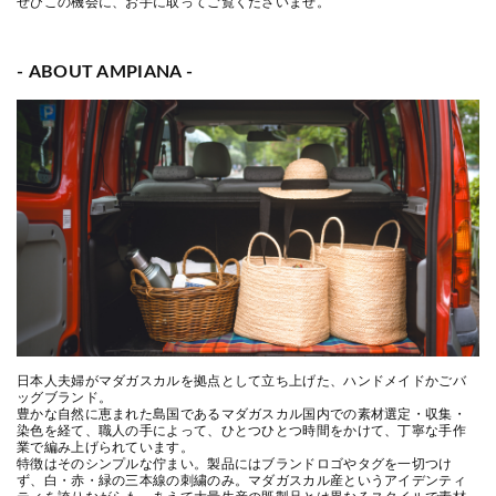
ぜひこの機会に、お手に取ってご覧くださいませ。
- ABOUT AMPIANA -
日本人夫婦がマダガスカルを拠点として立ち上げた、ハンドメイドかごバ
ッグブランド。
豊かな自然に恵まれた島国であるマダガスカル国内での素材選定・収集・
染色を経て、職人の手によって、ひとつひとつ時間をかけて、丁寧な手作
業で編み上げられています。
特徴はそのシンプルな佇まい。製品にはブランドロゴやタグを一切つけ
ず、白・赤・緑の三本線の刺繍のみ。マダガスカル産というアイデンティ