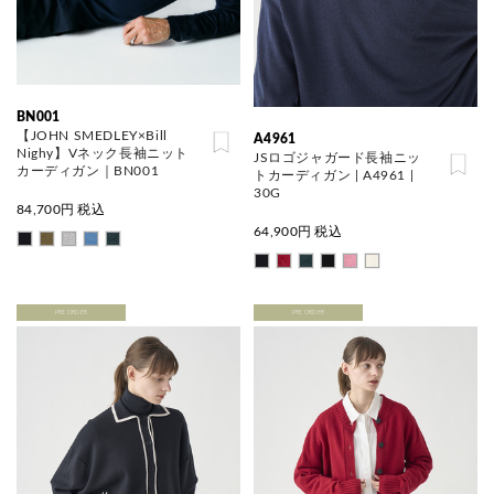
BN001
【JOHN SMEDLEY×Bill
A4961
Nighy】Vネック長袖ニット
JSロゴジャガード長袖ニッ
カーディガン｜BN001
トカーディガン | A4961 |
30G
84,700
円 税込
64,900
円 税込
PRE ORDER
PRE ORDER