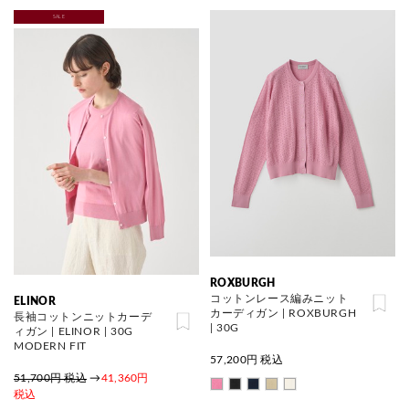
SALE
ROXBURGH
コットンレース編みニット
ELINOR
カーディガン | ROXBURGH
長袖コットンニットカーデ
| 30G
ィガン | ELINOR | 30G
MODERN FIT
57,200
円 税込
51,700円 税込
→
41,360円
税込