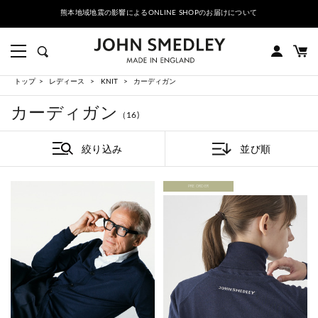
熊本地域地震の影響によるONLINE SHOPのお届けについて
トップ
レディース
KNIT
カーディガン
カーディガン
（16)
絞り込み
並び順
PRE ORDER