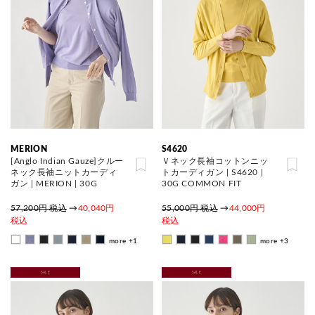
MERION
S4620
[Anglo Indian Gauze]クルー
Ｖネック長袖コットンニッ
ネック長袖ニットカーディ
トカーディガン | S4620 |
ガン | MERION | 30G
30G COMMON FIT
57,200円 税込
→
40,040円
55,000円 税込
→
44,000円
税込
税込
more +1
more +3
SALE
SALE