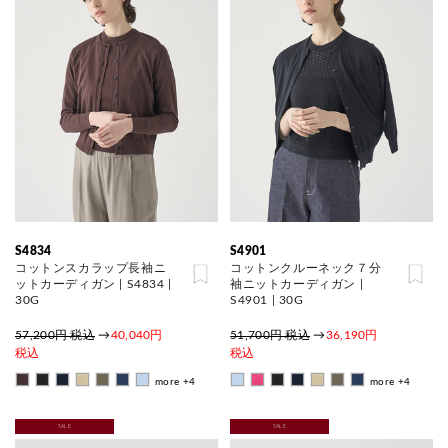
S4834
S4901
コットンスカラップ長袖ニ
コットンクルーネック７分
ットカーディガン | S4834 |
袖ニットカーディガン |
30G
S4901 | 30G
57,200円 税込
→
40,040円
51,700円 税込
→
36,190円
税込
税込
more +4
more +4
SALE
SALE