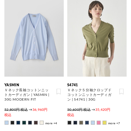
YASMIN
S4741
Ｖネック長袖コットンニッ
Ｖネック５分袖クロップド
トカーディガン | YASMIN |
コットンニットカーディガ
30G MODERN FIT
ン | S4741 | 30G
52,800円 税込
→
36,960円
50,600円 税込
→
35,420円
税込
税込
more +4
more +7