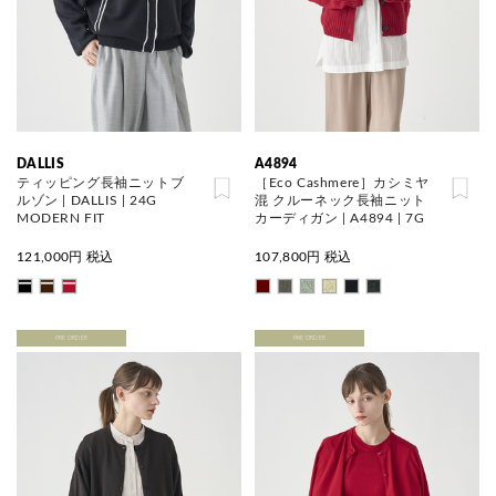
DALLIS
A4894
ティッピング長袖ニットブ
［Eco Cashmere］カシミヤ
ルゾン | DALLIS | 24G
混 クルーネック長袖ニット
MODERN FIT
カーディガン | A4894 | 7G
121,000
円 税込
107,800
円 税込
PRE ORDER
PRE ORDER