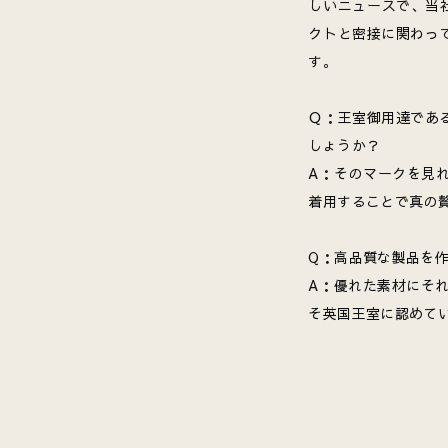
しいニュースで、当
クトと密接に関わっ
す。
Ｑ：王室御用達であ
しょうか？
A：そのマークを見
着用することで真の
Q：高品質な製品を
A：優れた素材にそ
そ英国王室に認めて