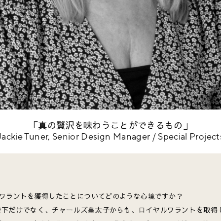
「真の贅沢を味わうことができるもの」
Jackie Tuner, Senior Design Manager / Special Project
ルワラントを獲得したことについてどのような心境ですか？
陛下だけでなく、チャールズ皇太子からも、ロイヤルワラントを取得