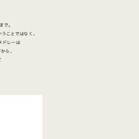
まで。
いうことではなく、
メドレーは
下から、
て