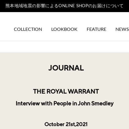
熊本地域地震の影響によるONLINE SHOPのお届けについて
COLLECTION
LOOKBOOK
FEATURE
NEWS
JOURNAL
THE ROYAL WARRANT
Interview with People in John Smedley
October 21st,2021