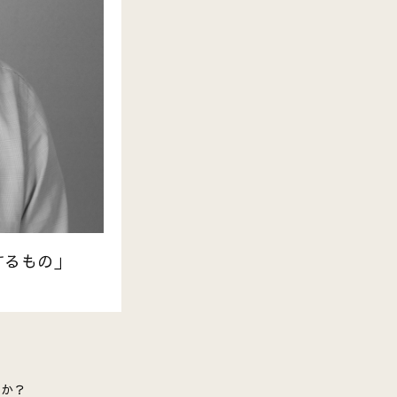
するもの」
たか？