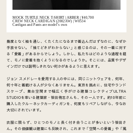
MOCK TURTLE NECK T-SHIRT | ARBER |
¥40,700
CREW NECK CARDIGAN (2002AW) | W0534
Cardigan and Pants are modelʼs own
幾度となく袖を通し、くたくたになるまで着込んだはずなのに、なぜか
手放せない。「捨てどきがわからない」と感じるのは、その一着に対す
る「愛着」があるからでしょう。しかし、私たちはどのような過程を経
て、モノに愛着を抱くようになるのでしょうか。そこには、品質やデザ
インだけでは説明しきれない何かがあるように思えます。
ジョン スメドレーを愛用する人の中には、同じニットウェアを、何年、
何十年と着続ける人が少なくありません。東京を拠点に、住宅やランド
スケープ、舞台空間まで幅広く手がける建築コレクティブULTRA
STUDIOを率いる建築家・笹田侑志さんも、その一人です。約10年前に
購入したクルーネックカーディガンを、何度もリペアしながら、今なお
大切にされています。
衣服に限らず、ひとつのモノと長く付き合うことが多いという笹田さ
ん。その価値観は建築にも反映され、これまで「空間への愛着」や「風