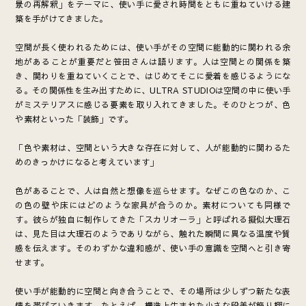
景の再解釈」をテーマに、使い手に愛され時間をともに重ねていける建
築を手がけてきました。
空間が長く使われるためには、使い手がその空間に能動的に関われる余
地があることが重要だと笹田さんは語ります。人は空間との関係を築
き、関わりを重ねていくことで、はじめてそこに愛着を感じるようにな
る。その関係性を生み出すために、ULTRA STUDIOは空間の中に使い手
がミステリアスに感じる要素を取り入れてきました。そのひとつが、色
や素材といった「装飾」です。
「色や素材は、空間という大きな存在に対して、人が能動的に関わるた
めのきっかけになると考えています」
色があることで、人は自然と想像を巡らせます。なぜこの色なのか、こ
の色の壁や床にはどのような家具が合うのか。素材についても同様で
す。彼らが独自に制作してきた「スカリオーラ」と呼ばれる擬似大理石
は、見た目は大理石のようでありながら、触れた瞬間に異なる温度や質
感を伝えます。そのわずかな違和感が、使い手の意識を空間へと引き寄
せます。
使い手が能動的に空間と向き合うことで、その場所は少しずつ新たな表
情を帯びていきます。たとえば、構造上生まれた小さな段差が飾り棚に