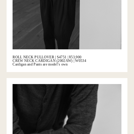
ROLL NECK PULLOVER | S4751 |
¥53,900
CREW NECK CARDIGAN (2002AW) | W0534
Cardigan and Pants are modelʼs own