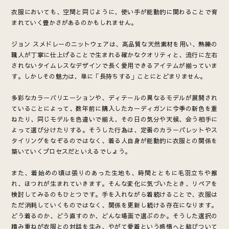
衣服においても、空間と同じように、使い手が能動的に関わることで育
まれていく豊かさがあるのかもしれません。
ジョン スメドレーのニットウェアは、高品質な天然素材を用い、熟練の
職人が丁寧に仕上げることで生まれる確かなクオリティと、流行に左右
されないタイムレスなデザインで長く愛用できるアイテムが揃っていま
す。しかしその魅力は、単に「長持ちする」ことにとどまりません。
多彩なカラーバリエーションや、ディテールの異なるモデルが展開され
ていることによって、数年前に購入したカーディガンに今季の新色を重
ねたり、同じモデルを色違いで揃え、その日の気分や天候、会う相手に
よって選び分けたりする。そうした行為は、定番のカラーパレットやス
タイリングをなぞるのではなく、着る人自身が能動的に衣服との関係を
築いていくプロセスだといえるでしょう。
また、着始めの頃は張りのあった生地も、時間とともに毛羽立ちや擦
れ、ほつれが生まれていきます。そんな変化に気づいたとき、リペアを
検討してみるのもひとつです。手を入れながら着続けることで、衣服は
ただ消耗していくものではなく、関係を更新し続ける存在になります。
どう着るのか、どう直すのか、どんな場面で選ぶのか。そうした選択の
積み重ねが衣服との対話を生み、やがて愛着という感情へと結びついて