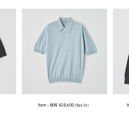
n）
Item :
ISIS
¥28,600 (tax in）
I