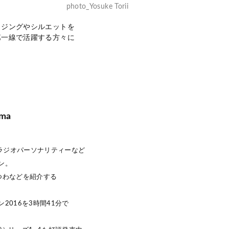
photo_Yosuke Torii
イジングやシルエットを
第一線で活躍する方々に
ama
、ラジオパーソナリティーなど
ン。
つわなどを紹介する
2016を3時間41分で