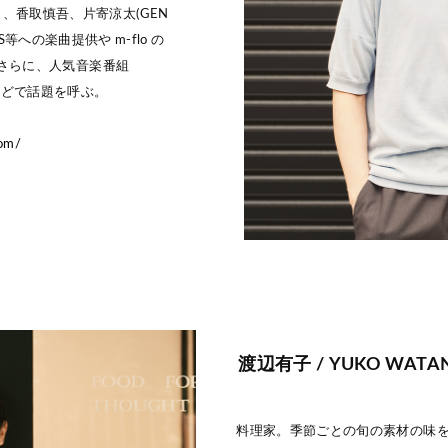
、香取慎吾、片寄涼太(GEN
NEWS等への楽曲提供や m-flo の
加、さらに、人気音楽番組
などで話題を呼ぶ。
com/
渡辺有子 / YUKO WATA
料理家。季節ごとの旬の素材の味