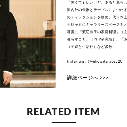
「無くてもいいけど、あると暮ら
国内外の食器とテーブルにまつわる商品
のディレクションを務め、代々木上
千駄ヶ谷にギャラリースペースを
著書に『渡辺有子の家庭料理』（
暮らすこと』（PHP研究所）、『
（主婦と生活社）など多数。
Instagram：
@yukowatanabe520
詳細ページへ >>>
RELATED ITEM