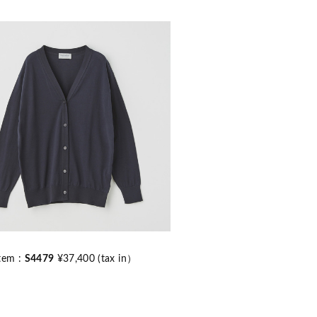
tem :
S4479
¥37,400 (tax in）