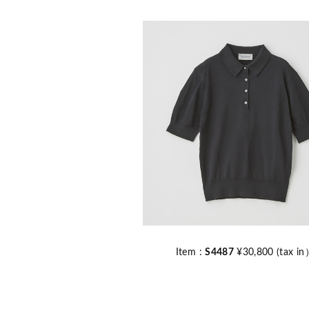
Item :
S4487
¥30,800 (tax i