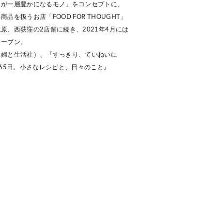
しが一層豊かになるモノ」をコンセプトに、
を扱うお店「FOOD FOR THOUGHT」
原、西荻窪の2店舗に続き、2021年4月には
オープン。
主婦と生活社）、『すっきり、ていねいに
365日。小さなレシピと、日々のこと』