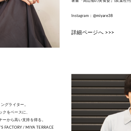
著書『高山都の美食姿』(双葉社刊
Instagram：
@miyare38
詳細ページへ >>>
ソングライター。
ックをベースに、
ナーから高い支持を得る。
 FACTORY / MIYA TERRACE