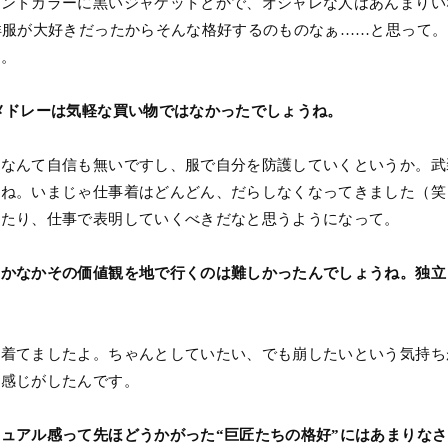
タンドカラーに黒いジャケットとかで、オシャレな人はあんまりい
洋服が大好きだったからそんな格好するのものなぁ……と思って
と。
メドレーは気軽な買い物ではなかったでしょうね。
頃なんて自信も無いですし、服で自分を防護していくというか。武
よね。いまじゃ仕事着はどんどん、だらしなくなってきました（笑
ったり、仕事で表明していくべきだなと思うようになって。
なかなかその価値観を地で行くのは難しかったんでしょうね。独立
く着てましたよ。ちゃんとしていたい、でも崩したいという気持ち
る感じがしたんです。
ュアル感って先ほどうかがった“巨匠たちの格好”にはあまりな