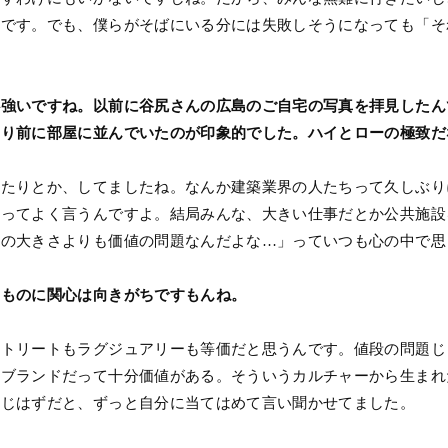
んです。でも、僕らがそばにいる分には失敗しそうになっても「そ
。
強いですね。以前に谷尻さんの広島のご自宅の写真を拝見したん
たり前に部屋に並んでいたのが印象的でした。ハイとローの極致だ
したりとか、してましたね。なんか建築業界の人たちって久しぶり
」ってよく言うんですよ。結局みんな、大きい仕事だとか公共施設
事の大きさよりも価値の問題なんだよな…」っていつも心の中で思
いものに関心は向きがちですもんね。
ストリートもラグジュアリーも等価だと思うんです。値段の問題じ
トブランドだって十分価値がある。そういうカルチャーから生まれ
同じはずだと、ずっと自分に当てはめて言い聞かせてました。