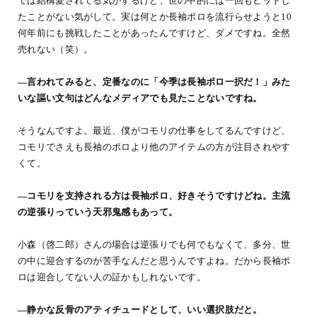
では結構愛されてる気がするけど、世の中的には一回もヒットし
たことがない気がして。実は何とか長袖ポロを流行らせようと10
何年前にも挑戦したことがあったんですけど、ダメですね。全然
売れない（笑）。
―言われてみると、定番なのに「今季は長袖ポロ一択だ！」みた
いな謳い文句はどんなメディアでも見たことないですね。
そうなんですよ。最近、僕がコモリの仕事をしてるんですけど、
コモリでさえも長袖のポロより他のアイテムの方が注目されやす
くて。
―コモリを支持される方は長袖ポロ、好きそうですけどね。主流
の逆張りっていう天邪鬼感もあって。
小森（啓二郎）さんの場合は逆張りでも何でもなくて、多分、世
の中に迎合するのが苦手なんだと思うんですよね。だから長袖ポ
ロは迎合してない人の証かもしれないです。
―静かな反骨のアティチュードとして、いい選択肢だと。