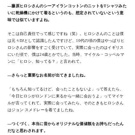
―藤原ヒロシさんのシーアイランコットンのニットをTシャツみた
いに乾燥機にかけて着るというのも、想定されていないという意
味では似ていますよね。
そこは自己責任でって感じですね（笑）。ヒロシさんのことは僕
は元々DJとして認識したんですけど、10代の頃の僕はやっぱりヒ
ロシさんの影響をすごく受けていて。実際に会ったのはイギリス
にいた頃で、僕は24歳とかでした。当時、マイケル・コッペルマ
ンに「ヒロシ、知ってる？」と言われて。
―さらっと重要なお名前が出てきましたね。
「もちろん知ってるけど、会ったこともないよ」って答えたら、
「今日ヒロシがロンドンに来るから一緒に会おうよ」ってマイケ
ルが言ってくれて。実際に会ってみたら、そのときもヒロシさん
はジョン スメドレーを着てましたね。
―つくづく、本当に昔からオリジナルな価値観をお持ちだったん
だなと思わされます。