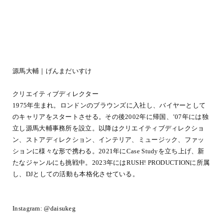
源馬大輔｜げんまだいすけ
クリエイティブディレクター
1975年生まれ。ロンドンのブラウンズに入社し、バイヤーとして
のキャリアをスタートさせる。その後2002年に帰国、’07年には独
立し源馬大輔事務所を設立。以降はクリエイティブディレクショ
ン、ストアディレクション、インテリア、ミュージック、ファッ
ションに様々な形で携わる。2021年にCase Studyを立ち上げ、新
たなジャンルにも挑戦中。2023年にはRUSH! PRODUCTIONに所属
し、DJとしての活動も本格化させている。
Instagram:
@daisukeg