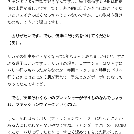
チキンタツタが本気で好きなんですよ。毎年発売する時期は血糖
値の上昇が激しいです（笑）。基本的に自分が本当に好きじゃな
いとフェイクっぽくなっちゃうじゃないですか。この取材を受け
たのも、そういう理由ですし。
―ありがたいです。でも、健康にだけ気をつけてください
（笑）。
サカイの仕事をやらなくなって1年ちょっと経ちましたけど、すこ
ぶる調子はいいですよ。サカイの場合、日本でショーはやらずに
パリへ行っちゃったからなのか、毎回コレクション時期にパリへ
行くときにはとにかく肌が荒れて、手先とかがボロボロになっち
ゃってたんですけど。
―でも、実際それくらいのプレッシャーが伴うものなんでしょう
ね。ファッションウィークというのは。
うん、それはもうパリ（ファッションウィーク）に行ったことが
ある人にしかわからないやつですね。（アンダーカバーの）JONIO
くんが「パリに行ったときに、すごく認めてもらえた気がした」