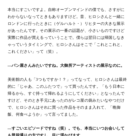
本当にすごいですよ。自称オープンマインドの僕でも、さすがに
わからないなってときもありますけど。昔、ヒロシさんと一緒に
ロンドンに行ったときに（ゲルハルト・）リヒターの大きな展示
があったんです。その展示の一番の話題が、小さいものですけど
実際に作品が買えるっていうことで。僕らは翌日には帰国しなき
ゃっていうタイミングで、ヒロシさんはそこで「これとこれと、
これください」って（笑）。
―パン屋さんみたいですね。大御所アーティストの展示なのに。
美術館の人も「3つもですか！？」ってなって、ヒロシさんは最終
的に「じゃあ、このふたつで」って買ったんです。「もう日本に
帰るから、すぐ持って帰れるようにしてください」となったんで
すけど、そのとき手元にあったのがレコ屋の袋みたいなやつだけ
で、ヒロシさんはそれに買った作品をそのまま入れて、「晩御
飯、何食べようか」って言ってました。
―すごいエピソードですね（笑）。でも、本当にいつお会いして
も普段通りの方ですし、目に浮かびます。