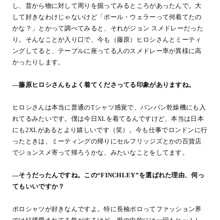
し、昔から物に対して周りを掘ってみるところがあったんで。大
して好きなわけじゃないけど「ポール・ウェラーって何着てたの
かな？」とかって調べてみると、それがジョン スメドレーだった
り。そんなことが入り口で、今も（藤原）ヒロシさんとミーティ
ングしてると、テーブルに座ってる人のスメドレー率が異様に高
かったりします。
―藤原ヒロシさんもよく着てくださってる印象がありますね。
ヒロシさんは本当に普通のTシャツ感覚で、バンバン乾燥機にも入
れてるみたいです。僕は今日XLを着てるんですけど、本当は日本
にも2XLがあるとより嬉しいです（笑）。今も仕事でロンドンに行
ったときは、ミーティングの帰りにセルフリッジズとかの百貨店
でジョンスメ寄って帰ろうかな、みたいなことをしてます。
―そうだったんですね。この“FINCHLEY”を選ばれた理由、伺っ
てもいいですか？
ポロシャツが好きなんですよ。特に長袖ポロってファッション界