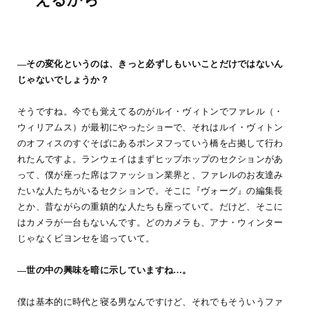
―その変化というのは、きっと必ずしもいいことだけではないん
じゃないでしょうか？
そうですね。今でも覚えてるのがルイ・ヴィトンでファレル（・
ウィリアムス）が最初にやったショーで、それはルイ・ヴィトン
のオフィスのすぐそばにあるポンヌフっていう橋を占拠して行わ
れたんですよ。ランウェイはまずヒップホップのセクションがあ
って、僕が座った席はファッション業界と、ファレルのお友達み
たいな人たちがいるセクションで。そこに『ヴォーグ』の編集長
とか、昔ながらの重鎮的な人たちも座っていて。だけど、そこに
はカメラが一台もないんです。どのカメラも、アナ・ウィンター
じゃなくビヨンセを追っていて。
―世の中の興味を暗に示していますね…。
僕は基本的に時代と寝る男なんですけど、それでもそういうファ