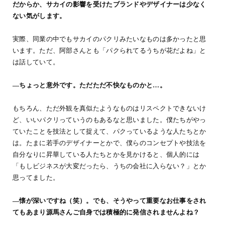
だからか、サカイの影響を受けたブランドやデザイナーは少なく
ない気がします。
実際、同業の中でもサカイのパクリみたいなものは多かったと思
います。ただ、阿部さんとも「パクられてるうちが花だよね」と
は話していて。
―ちょっと意外です。ただただ不快なものかと…。
もちろん、ただ外観を真似たようなものはリスペクトできないけ
ど、いいパクリっていうのもあるなと思いました。僕たちがやっ
ていたことを技法として捉えて、パクっているような人たちとか
は。たまに若手のデザイナーとかで、僕らのコンセプトや技法を
自分なりに昇華している人たちとかを見かけると、個人的には
「もしビジネスが大変だったら、うちの会社に入らない？」とか
思ってました。
―懐が深いですね（笑）。でも、そうやって重要なお仕事をされ
てもあまり源馬さんご自身では積極的に発信されませんよね？