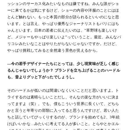
ッションのサーカス化みたいなものは嫌ですね。みんな誰がショ
ーに来てるかは気にするけど、ショーの内容や洋服のことにはほ
とんど触れない。もっと本質の部分が語られるといいのになと思
います。とは言え、やっぱり優秀なジャーナリストもパリにはち
ゃんといます。日本の若者に伝えたいのは、“草野球も楽しいけ
ど、メジャーもやっぱり楽しいよ”っていうこと。最近、みんなパ
リコレみたいなことはやりたがらないじゃないですか。だけど、
やっぱり挑戦してみると全然違う景色が見えるから。
―今の若手デザイナーたちにとっては、少し現実味が乏しく感じ
るんじゃないでしょうか？ ブランドを立ち上げることのハードル
も、昔よりグッと下がったでしょうし。
そのハードルが低いのは間違いなくいいことだと思いますよ。ト
ライするのは素晴らしいことだし、そんなの楽な方がいいに決ま
ってますよ（笑）。でも、僕もこういう世界に長くいて、どちら
かと言うと年寄りの部類に入ってると思うんですけど、若い人た
ちと話していてびっくりするのが、ブランドを始めても2、3年続
けばいいかな…みたいに考えてる人が多いこと。とらやとかエル