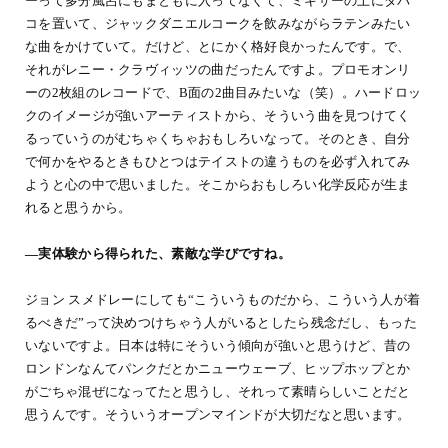
ーって多分風呂にもまともに入ってなくて、ミキサーの上にタバ
コを置いて、ジャックダニエルコークを飲みながらラテンみたい
な曲をかけていて。だけど、とにかく格好良かったんです。で、
それがレニー・クラヴィッツの曲だったんですよ。プロモオンリ
ーの2枚組のレコードで、B面の2曲目みたいな（笑）。ハードロッ
クのイメージが強いアーティストから、そういう曲を見つけてく
るっていうのがむちゃくちゃおもしろいなって。そのとき、自分
で何かをやるときもひとつはテイストの違うものを必ず入れてみ
ようと心の中で思いました。そこからおもしろい化学反応が生ま
れると思うから。
―実体験から得られた、素敵な学びですね。
ジョン スメドレーにしても“こういうものだから、こういう人が着
るべきだ”って決めつけちゃう人がいるとしたら残念だし、もった
いないですよ。日本は特にそういう傾向が強いと思うけど、昔の
ロンドンなんてパンクだとかニューウェーブ、ヒップホップとか
がごちゃ混ぜになってたと思うし、それって素晴らしいことだと
思うんです。そういうオープンマインドが大切だなと思います。