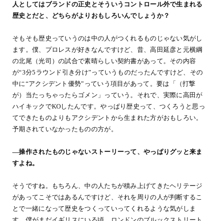
人としてはブランドの正史とそういうコントロール外で生まれる
歴史とだと、どちらがよりおもしろいんでしょうか？
そもそも歴史っていうのは中の人がつくれるものじゃない気がし
ます。僕、プロレスが好きなんですけど、昔、高田延彦と元横綱
の北尾（光司）の試合で素晴らしい契約書があって。その内容
が“3分5ラウンド引き分け”っていうものだったんですけど、その
中に“アクシデント優勢”っていう項目があって。要は「（打撃
が）当たっちゃったらゴメン」っていう。それで、実際に高田が
ハイキックでKOしたんです。やっぱり歴史って、つくろうと思っ
てできたものよりもアクシデントから生まれた方がおもしろい。
予期されていなかったものの方が。
―操作されたものじゃないストーリーって、やっぱりグッと来ま
すよね。
そうですね。もちろん、中の人たちが積み上げてきたヘリテージ
があってこそではあるんですけど、それを周りの人が判断するこ
とで一緒になって歴史をつくっていってくれるような気がしま
す。僕がまだイギリスにいる頃、ロンドンのブルックストリート