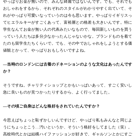
やっぱりお金が無いので、みんな綺麗ではないんです。でも、それでも
おしゃれをするから、それぞれのスタイルがわかりやすく出ていて、そ
れがやっぱり可愛いなっていうのは今も思います。やっぱりイギリスっ
てヒエラルキーがすごくあって、富裕層との格差も大きいんです。特に
学生なんてお金が無い人の代表みたいなもので、毎回新しいものを買う
っていう人たちは多分少なかったんじゃないかな。ブランドものを着て
たのも留学生たちくらいで。でも、その中でおしゃれをしようとする価
値観とかって、やっぱりおもしろいですよね。
―当時のロンドンには古着のドネーションのような文化はあったんです
か？
そうですね。チャリティショップとかもいっぱいあって、すごく安いし
急に良いものが見つかったりするから、よく行ってました。
―その頃ご自身はどんな格好をされていたんですか？
今思えばちょっと恥ずかしいんですけど、やっぱり私もみんなと同じよ
うにちょっとこう…汚いというか、そういう格好をしてました（笑）。
高校時代とかは結構ハイファッションが好きで、ギャルソンとかにすご