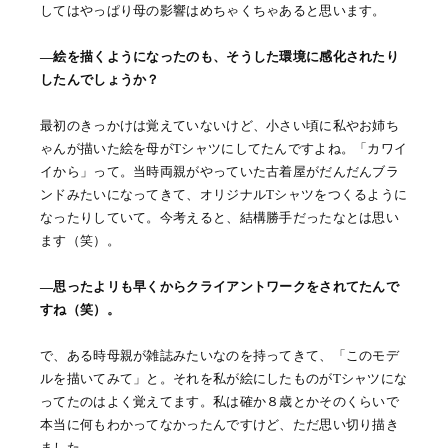
してはやっぱり母の影響はめちゃくちゃあると思います。
―絵を描くようになったのも、そうした環境に感化されたり
したんでしょうか？
最初のきっかけは覚えていないけど、小さい頃に私やお姉ち
ゃんが描いた絵を母がTシャツにしてたんですよね。「カワイ
イから」って。当時両親がやっていた古着屋がだんだんブラ
ンドみたいになってきて、オリジナルTシャツをつくるように
なったりしていて。今考えると、結構勝手だったなとは思い
ます（笑）。
―思ったよリも早くからクライアントワークをされてたんで
すね（笑）。
で、ある時母親が雑誌みたいなのを持ってきて、「このモデ
ルを描いてみて」と。それを私が絵にしたものがTシャツにな
ってたのはよく覚えてます。私は確か８歳とかそのくらいで
本当に何もわかってなかったんですけど、ただ思い切り描き
ました。