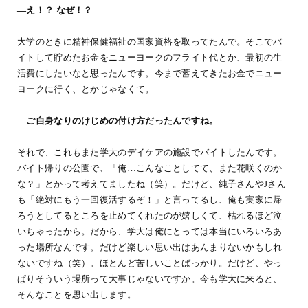
―え！？ なぜ！？
大学のときに精神保健福祉の国家資格を取ってたんで。そこでバ
イトして貯めたお金をニューヨークのフライト代とか、最初の生
活費にしたいなと思ったんです。今まで蓄えてきたお金でニュー
ヨークに行く、とかじゃなくて。
―ご自身なりのけじめの付け方だったんですね。
それで、これもまた学大のデイケアの施設でバイトしたんです。
バイト帰りの公園で、「俺…こんなことしてて、また花咲くのか
な？」とかって考えてましたね（笑）。だけど、純子さんやJさん
も「絶対にもう一回復活するぞ！」と言ってるし、俺も実家に帰
ろうとしてるところを止めてくれたのが嬉しくて、枯れるほど泣
いちゃったから。だから、学大は俺にとっては本当にいろいろあ
った場所なんです。だけど楽しい思い出はあんまりないかもしれ
ないですね（笑）。ほとんど苦しいことばっかり。だけど、やっ
ぱりそういう場所って大事じゃないですか。今も学大に来ると、
そんなことを思い出します。