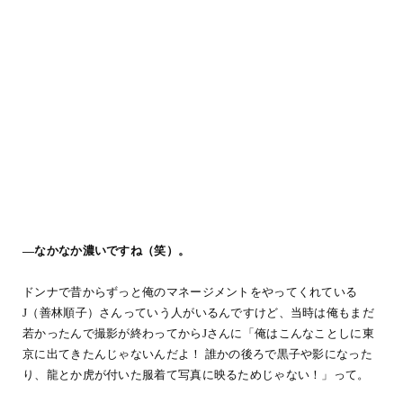
―なかなか濃いですね（笑）。
ドンナで昔からずっと俺のマネージメントをやってくれている
J（善林順子）さんっていう人がいるんですけど、当時は俺もまだ
若かったんで撮影が終わってからJさんに「俺はこんなことしに東
京に出てきたんじゃないんだよ！ 誰かの後ろで黒子や影になった
り、龍とか虎が付いた服着て写真に映るためじゃない！」って。