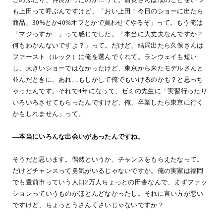
も上田って呼ぶんですけど、「おい上田！今日のショーに出たら
商品、30%とか40%オフとかで買わせてやるぞ」って。もう俺は
「マジっすか…」って感じでした。「本当に大丈夫なんですか？
何もわかんないですよ？」って。だけど、結局出たら久保さんは
ファースト（ルック）に俺を選んでくれて。ランウェイも短い
し、大きいショーではなかったけど、東京から来たモデルさんと
並んだときに、あれ…もしかして俺でもいけるのかも？と思っち
ゃったんです。それで4年になって、ゼミの先生に「実習行ったり
いろいろさせてもらったんですけど、俺、卒業したら東京に行く
かもしれません」って。
―本当にいろんな出会いがあったんですね。
そうだと思います。偶然というか、チャンスをもらえたなって。
だけどチャンスって勇気がいるじゃないですか。俺の実家は福岡
でも豊前市っていう人口2万人ちょっとの田舎なんで、まずファッ
ションっていうものがほとんどなかったし。それに言い方が悪い
ですけど、ちょっとうさんくさいじゃないですか？