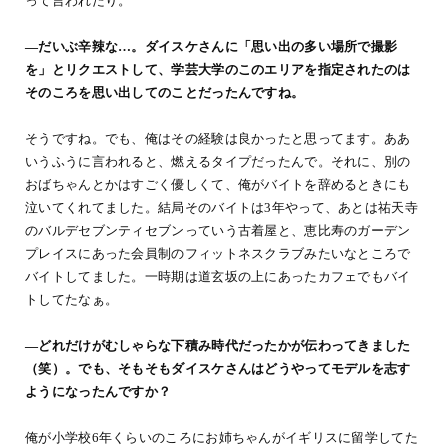
って言われたり。
―だいぶ辛辣な…。ダイスケさんに「思い出の多い場所で撮影
を」とリクエストして、学芸大学のこのエリアを指定されたのは
そのころを思い出してのことだったんですね。
そうですね。でも、俺はその経験は良かったと思ってます。ああ
いうふうに言われると、燃えるタイプだったんで。それに、別の
おばちゃんとかはすごく優しくて、俺がバイトを辞めるときにも
泣いてくれてました。結局そのバイトは3年やって、あとは祐天寺
のバルデセブンティセブンっていう古着屋と、恵比寿のガーデン
プレイスにあった会員制のフィットネスクラブみたいなところで
バイトしてました。一時期は道玄坂の上にあったカフェでもバイ
トしてたなぁ。
―どれだけがむしゃらな下積み時代だったかが伝わってきました
（笑）。でも、そもそもダイスケさんはどうやってモデルを志す
ようになったんですか？
俺が小学校6年くらいのころにお姉ちゃんがイギリスに留学してた