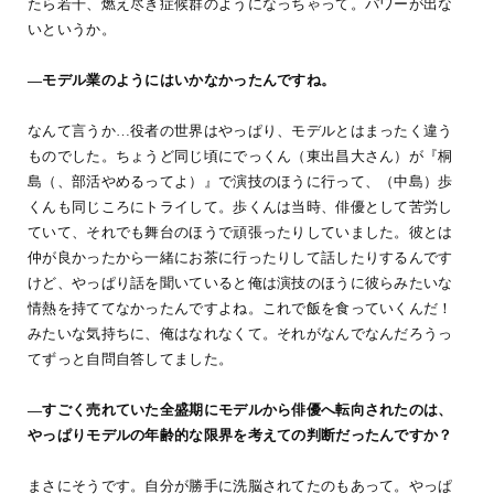
たら若干、燃え尽き症候群のようになっちゃって。パワーが出な
いというか。
―モデル業のようにはいかなかったんですね。
なんて言うか…役者の世界はやっぱり、モデルとはまったく違う
ものでした。ちょうど同じ頃にでっくん（東出昌大さん）が『桐
島（、部活やめるってよ）』で演技のほうに行って、（中島）歩
くんも同じころにトライして。歩くんは当時、俳優として苦労し
ていて、それでも舞台のほうで頑張ったりしていました。彼とは
仲が良かったから一緒にお茶に行ったりして話したりするんです
けど、やっぱり話を聞いていると俺は演技のほうに彼らみたいな
情熱を持ててなかったんですよね。これで飯を食っていくんだ！
みたいな気持ちに、俺はなれなくて。それがなんでなんだろうっ
てずっと自問自答してました。
―すごく売れていた全盛期にモデルから俳優へ転向されたのは、
やっぱりモデルの年齢的な限界を考えての判断だったんですか？
まさにそうです。自分が勝手に洗脳されてたのもあって。やっぱ