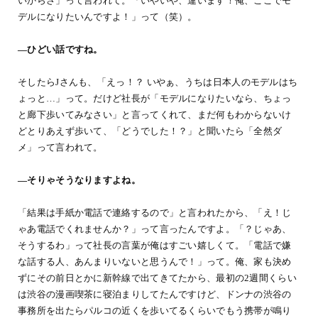
いからさ」って言われて。「いやいや、違います！俺、ここでモ
デルになりたいんですよ！」って（笑）。
―ひどい話ですね。
そしたらJさんも、「えっ！？ いやぁ、うちは日本人のモデルはち
ょっと…」って。だけど社長が「モデルになりたいなら、ちょっ
と廊下歩いてみなさい」と言ってくれて、まだ何もわからないけ
どとりあえず歩いて、「どうでした！？」と聞いたら「全然ダ
メ」って言われて。
―そりゃそうなりますよね。
「結果は手紙か電話で連絡するので」と言われたから、「え！じ
ゃあ電話でくれませんか？」って言ったんですよ。「？じゃあ、
そうするわ」って社長の言葉が俺はすごい嬉しくて。「電話で嫌
な話する人、あんまりいないと思うんで！」って。俺、家も決め
ずにその前日とかに新幹線で出てきてたから、最初の2週間くらい
は渋谷の漫画喫茶に寝泊まりしてたんですけど、ドンナの渋谷の
事務所を出たらパルコの近くを歩いてるくらいでもう携帯が鳴り