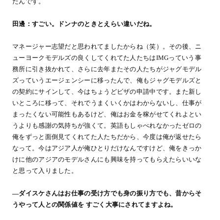
たんです。
田邊：すごい。ドンナのときとえらい違いだね。
マネージャー志望だと思われてましたからね（笑）。その後、ニ
ューヨークモデルズの良くしてくれてた人たちはIMGっていう事
務所に引き抜かれて、さらに去年またその人たちがジャグモデル
ズっていうエージェンシーに移ったんで、俺もジャグモデルズと
の契約にサインして、今はちょうどビザの申請中です。また新し
いところに移って、それでうまくいくかはわからないし、仕事が
まったくない可能性もあるけど、俺はお金を稼がせてくれよとい
うよりも感謝の気持ちが強くて。英語もしゃべれなかったゼロの
俺をずっと面倒見てくれてた人たちだから、今度は俺が返せたら
なって。今はアジア人が俺ひとりだけなんですけど、俺をきっか
けに他のアジアのモデルさんにも興味を持ってもらえたらいいな
と思って入りました。
―ダイスケさんはお仕事の受け方でも身の振り方でも、昔からそ
うやって人との関係値を すごく大事にされてますよね。