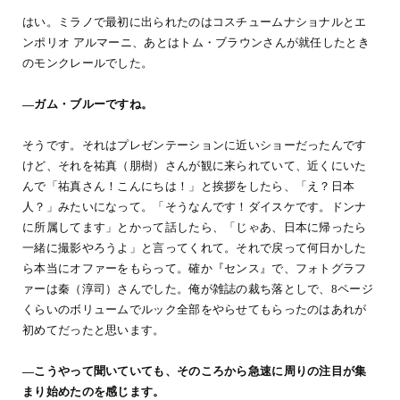
はい。ミラノで最初に出られたのはコスチュームナショナルとエ
ンポリオ アルマーニ、あとはトム・ブラウンさんが就任したとき
のモンクレールでした。
―ガム・ブルーですね。
そうです。それはプレゼンテーションに近いショーだったんです
けど、それを祐真（朋樹）さんが観に来られていて、近くにいた
んで「祐真さん！こんにちは！」と挨拶をしたら、「え？日本
人？」みたいになって。「そうなんです！ダイスケです。ドンナ
に所属してます」とかって話したら、「じゃあ、日本に帰ったら
一緒に撮影やろうよ」と言ってくれて。それで戻って何日かした
ら本当にオファーをもらって。確か『センス』で、フォトグラフ
ァーは秦（淳司）さんでした。俺が雑誌の裁ち落としで、8ページ
くらいのボリュームでルック全部をやらせてもらったのはあれが
初めてだったと思います。
―こうやって聞いていても、そのころから急速に周りの注目が集
まり始めたのを感じます。