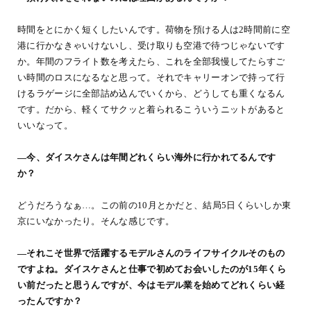
時間をとにかく短くしたいんです。荷物を預ける人は2時間前に空
港に行かなきゃいけないし、受け取りも空港で待つじゃないです
か。年間のフライト数を考えたら、これを全部我慢してたらすご
い時間のロスになるなと思って。それでキャリーオンで持って行
けるラゲージに全部詰め込んでいくから、どうしても重くなるん
です。だから、軽くてサクッと着られるこういうニットがあると
いいなって。
―今、ダイスケさんは年間どれくらい海外に行かれてるんです
か？
どうだろうなぁ…。この前の10月とかだと、結局5日くらいしか東
京にいなかったり。そんな感じです。
―それこそ世界で活躍するモデルさんのライフサイクルそのもの
ですよね。ダイスケさんと仕事で初めてお会いしたのが15年くら
い前だったと思うんですが、今はモデル業を始めてどれくらい経
ったんですか？