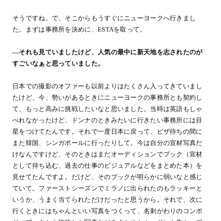
そうですね。で、そこからもうすぐにニューヨークへ行きまし
た。まずは事務所を決めに、ESTAを取って。
―それも見ていましたけど、人気の最中に新天地を志されたのが
すごいなぁと思っていました。
日本での撮影のオファーも以前よりはたくさん入ってきていまし
たけど、今、勢いがあるときにニューヨークの事務所とも契約し
て、もっと高みに挑戦したいなと思いました。当時は英語もしゃ
べれなかったけど、ドンナのときみたいに行きたい事務所には目
星をつけてたんです。それで一度日本に戻って、ビザ待ちの間に
また韓国、シンガポールに行ったりして。今は自分の宣材写真だ
けなんですけど、そのときはまだオーディションでブック（宣材
として持ち込む、過去の仕事のビジュアルなどをまとめた本）を
見せてたんですよ。だけど、そのブックが明らかに弱いなと感じ
ていて。ファーストシーズンでミラノに出られたのもラッキーと
いうか、うまく当てられただけだったと思うから。それで、次に
行くときにはちゃんといい写真をつくって、名刺がわりのコンポ