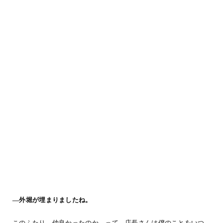
―外堀が埋まりましたね。
このふたり、仲良かったのか…って。店長さんは僕のことをいつ