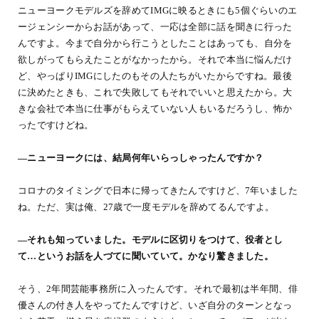
ニューヨークモデルズを辞めてIMGに映るときにも5個ぐらいのエ
ージェンシーからお話があって、一応は全部に話を聞きに行った
んですよ。今まで自分から行こうとしたことはあっても、自分を
欲しがってもらえたことがなかったから。それで本当に悩んだけ
ど、やっぱりIMGにしたのもその人たちがいたからですね。最後
に決めたときも、これで失敗してもそれでいいと思えたから。大
きな会社で本当に仕事がもらえていない人もいるだろうし、怖か
ったですけどね。
―ニューヨークには、結局何年いらっしゃったんですか？
コロナのタイミングで日本に帰ってきたんですけど、7年いました
ね。ただ、実は俺、27歳で一度モデルを辞めてるんですよ。
―それも知っていました。モデルに区切りをつけて、役者とし
て…というお話を人づてに聞いていて。かなり驚きました。
そう、2年間芸能事務所に入ったんです。それで最初は半年間、俳
優さんの付き人をやってたんですけど、いざ自分のターンとなっ