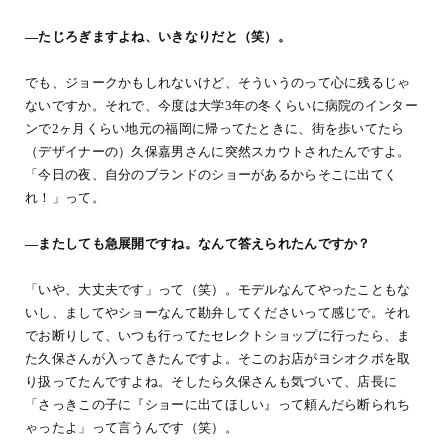
―たじろぎますよね、いきなりだと（笑）。
でも、ジョークかもしれないけど、そういうのって心に残るじゃ
ないですか。それで、今度は大学3年の冬くらいに病院のインター
ンで2ヶ月くらい地元の福岡に帰ってたときに、街を歩いてたら
（デザイナーの）久保嘉男さんに突然スカウトされたんですよ。
「今日の夜、自分のブランドのショーがあるからそこに出てく
れ！」って。
―またしても急展開ですね。なんて答えられたんですか？
「いや、大丈夫です」って（笑）。モデルなんてやったこともな
いし、ましてやショーなんて勘弁してくださいって感じで。それ
でお断りして、いつも行ってたセレクトショップに行ったら、ま
た久保さんが入ってきたんですよ。そこのお店がヨシオクボを取
り扱ってたんですよね。そしたら久保さんも気づいて、店長に
「さっきこの子に『ショーに出てほしい』って頼んだら断られち
ゃったよ」って言うんです（笑）。