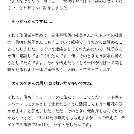
いまでをそうやって過ごして。最後はやっぱり「辞めさせてくだ
さい」と社長さんに話をしました。
―そうだったんですね…。
それで俳優業を辞めて、芸能事務所の社長さんからドンナの社長
の（島崎）純子さんにも「こういう経緯で、うちからは辞めるこ
とになりました」っていう連絡をしてくれたみたいで、純子さん
が俺に電話してきてくれたんです。俺、そのときもう実家に帰ろ
うとしてたんですよ。それを伝えたら「もう一回がんばって花を
咲かせるわよ！一緒に頑張ろう、太輔」って言ってくれて。
―ダイスケさんの周りには熱い方が多いですね。
それで、俺も「ニューヨークに住んで、そこでまたワールドキャ
ンペーンにモデルとして使われるように活躍してもう一度花を咲
かせます」と答えました。ただ、そのときに俺自身もなんでかわ
からないけど、「3ヶ月だけ時間をもらえますか」って伝えて、デ
イケアの施設で3ヶ月間、バイトをしたんですよ。