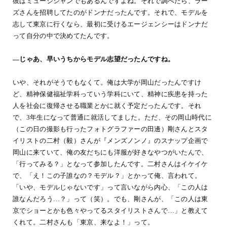
彼はミュージシャンでもあるんですよね。それで調べたら、ラー
ズさんを招聘してたのがドンナだったんです。それで、モデルを
志して東京に行くなら、最初に受けるエージェンシーはドンナだ
って自分の中で決めてたんです。
―じゃあ、早いうちからモデル志望だったんですね。
いや、それがそうでもなくて。俺は大学が岡山だったんですけ
ど、精神保健福祉学科っていう学科にいて、精神に疾患を持った
人を社会に復帰させる職業とかに就く予定だったんです。それ
で、3年生になって普通に就活してました。ただ、その岡山時代に
（この日の撮影も行ったフォトグラファーの田邊）剛さんとスタ
イリストの二村（毅）さんが『メンズノンノ』のスナップ企画で
岡山に来ていて、俺の友だちにも洋服が好きなやつがいたんで、
「行ってみる？」となって参加したんです。二村さんはイケイケ
で、「え！この子誰なの？モデル？」とかって俺、言われて。
「いや、モデルじゃないです」って言いながら内心、「この人は
誰なんだろう…？」って（笑）。でも、剛さんが、「この人は東
京でショーとかも色々やってるスタイリストさんで…」と教えて
くれて。二村さんも「東京、来なよ！」って。