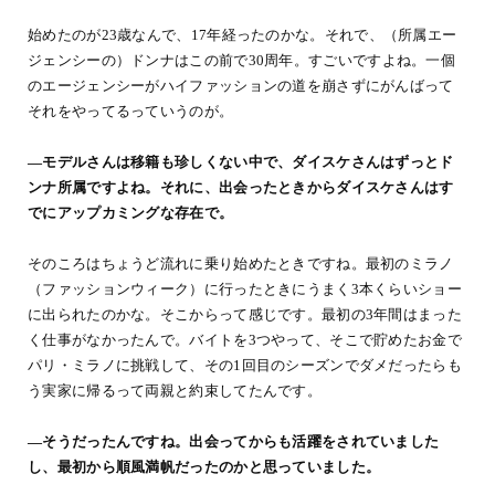
始めたのが23歳なんで、17年経ったのかな。それで、（所属エー
ジェンシーの）ドンナはこの前で30周年。すごいですよね。一個
のエージェンシーがハイファッションの道を崩さずにがんばって
それをやってるっていうのが。
―モデルさんは移籍も珍しくない中で、ダイスケさんはずっとド
ンナ所属ですよね。それに、出会ったときからダイスケさんはす
でにアップカミングな存在で。
そのころはちょうど流れに乗り始めたときですね。最初のミラノ
（ファッションウィーク）に行ったときにうまく3本くらいショー
に出られたのかな。そこからって感じです。最初の3年間はまった
く仕事がなかったんで。バイトを3つやって、そこで貯めたお金で
パリ・ミラノに挑戦して、その1回目のシーズンでダメだったらも
う実家に帰るって両親と約束してたんです。
―そうだったんですね。出会ってからも活躍をされていました
し、最初から順風満帆だったのかと思っていました。