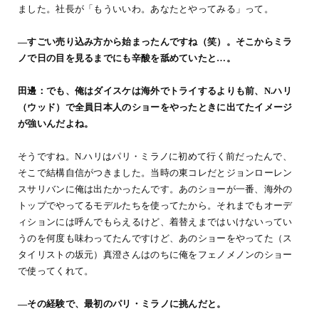
ました。社長が「もういいわ。あなたとやってみる」って。
―すごい売り込み方から始まったんですね（笑）。そこからミラ
ノで日の目を見るまでにも辛酸を舐めていたと…。
田邊：でも、俺はダイスケは海外でトライするよりも前、N.ハリ
（ウッド）で全員日本人のショーをやったときに出てたイメージ
が強いんだよね。
そうですね。N.ハリはパリ・ミラノに初めて行く前だったんで、
そこで結構自信がつきました。当時の東コレだとジョンローレン
スサリバンに俺は出たかったんです。あのショーが一番、海外の
トップでやってるモデルたちを使ってたから。それまでもオーデ
ィションには呼んでもらえるけど、着替えまではいけないってい
うのを何度も味わってたんですけど、あのショーをやってた（ス
タイリストの坂元）真澄さんはのちに俺をフェノメノンのショー
で使ってくれて。
―その経験で、最初のパリ・ミラノに挑んだと。