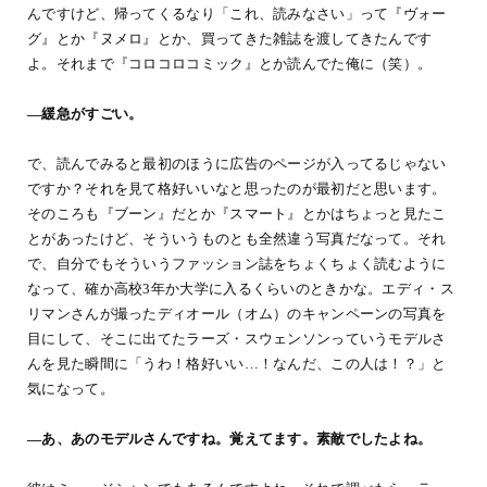
んですけど、帰ってくるなり「これ、読みなさい」って『ヴォー
グ』とか『ヌメロ』とか、買ってきた雑誌を渡してきたんです
よ。それまで『コロコロコミック』とか読んでた俺に（笑）。
―緩急がすごい。
で、読んでみると最初のほうに広告のページが入ってるじゃない
ですか？それを見て格好いいなと思ったのが最初だと思います。
そのころも『ブーン』だとか『スマート』とかはちょっと見たこ
とがあったけど、そういうものとも全然違う写真だなって。それ
で、自分でもそういうファッション誌をちょくちょく読むように
なって、確か高校3年か大学に入るくらいのときかな。エディ・ス
リマンさんが撮ったディオール（オム）のキャンペーンの写真を
目にして、そこに出てたラーズ・スウェンソンっていうモデルさ
んを見た瞬間に「うわ！格好いい…！なんだ、この人は！？」と
気になって。
―あ、あのモデルさんですね。覚えてます。素敵でしたよね。