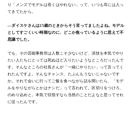
り「メンズでモデルは長くはやれない」って、いつも耳には入っ
てきてたから。
―ダイスケさんは25歳のときからそう言ってましたよね。モデル
としてすごくいい時期なのに、どこか焦っているように思えて不
思議でした。
でも、その芸能事務所は人数こそ少ないけど、演技を本気でやり
たい人たちにとっては死ぬほど入りたいようなところだったんで
す。そんなところの社長さんが「一緒にやりたい」って言ってく
れたんですよ。そんなチャンス、たぶんもうないじゃないです
か。それで会いに行ってご飯を食べながら話を聞いたら、「モデ
ルをやりながらとかはナシだ」って言われて。区切りをつけろ、
のめり込めと。本気で目指すなら当然のことだよなと思ってそれ
に従ったんです。