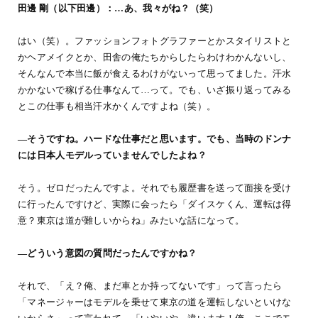
田邊 剛（以下田邊）：…あ、我々がね？（笑）
はい（笑）。ファッションフォトグラファーとかスタイリストと
かヘアメイクとか、田舎の俺たちからしたらわけわかんないし、
そんなんで本当に飯が食えるわけがないって思ってました。汗水
かかないで稼げる仕事なんて…って。でも、いざ振り返ってみる
とこの仕事も相当汗水かくんですよね（笑）。
―そうですね。ハードな仕事だと思います。でも、当時のドンナ
には日本人モデルっていませんでしたよね？
そう。ゼロだったんですよ。それでも履歴書を送って面接を受け
に行ったんですけど、実際に会ったら「ダイスケくん、運転は得
意？東京は道が難しいからね」みたいな話になって。
―どういう意図の質問だったんですかね？
それで、「え？俺、まだ車とか持ってないです」って言ったら
「マネージャーはモデルを乗せて東京の道を運転しないといけな