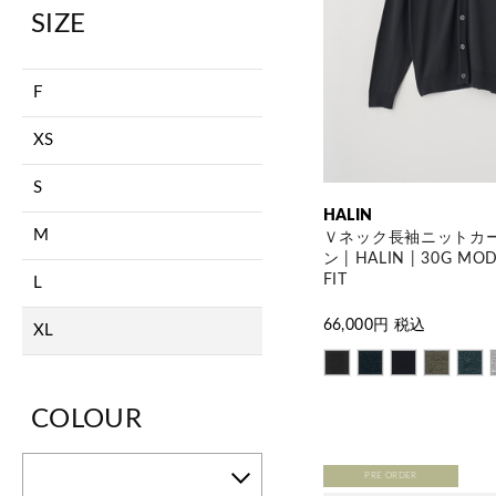
SIZE
F
XS
S
HALIN
M
Ｖネック長袖ニットカ
ン | HALIN | 30G MO
FIT
L
66,000
円 税込
XL
COLOUR
PRE ORDER