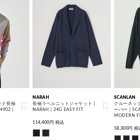
NARAH
SCANLAN
ック長袖
長袖ラペルニットジャケット |
クルーネッ
902 |
NARAH | 24G EASY FIT
ーバー | SCA
MODERN F
114,400
円 税込
58,300
円 税