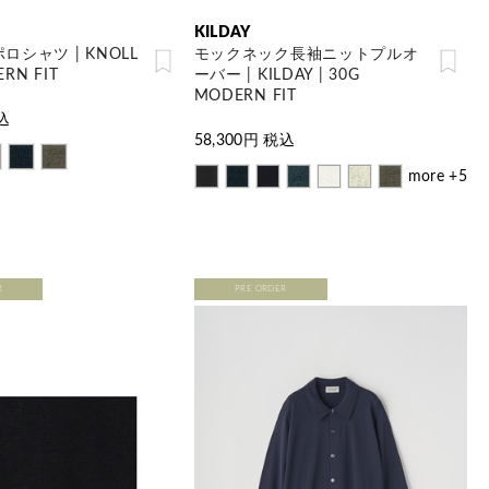
KILDAY
シャツ | KNOLL
モックネック長袖ニットプルオ
ERN FIT
ーバー | KILDAY | 30G
MODERN FIT
込
58,300
円 税込
more +5
R
PRE ORDER