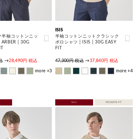
ISIS
ク半袖コットンニッ
半袖コットンニットクラシック
ARBER | 30G
ポロシャツ | ISIS | 30G EASY
IT
FIT
税込
→
28,490円 税込
47,300円 税込
→
37,840円 税込
more +3
more +4
SALE
MODERN FIT