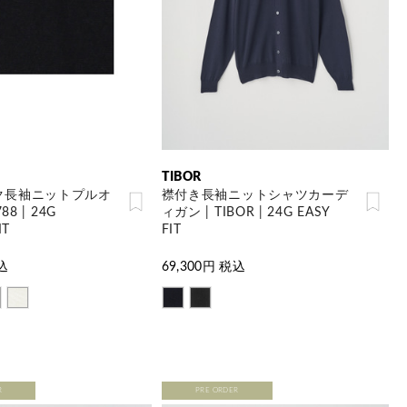
TIBOR
ク長袖ニットプルオ
襟付き長袖ニットシャツカーデ
88 | 24G
ィガン | TIBOR | 24G EASY
IT
FIT
込
69,300
円 税込
R
PRE ORDER