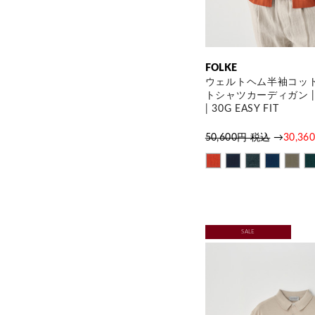
FOLKE
ウェルトヘム半袖コッ
トシャツカーディガン | 
| 30G EASY FIT
50,600円 税込
→
30,3
SALE