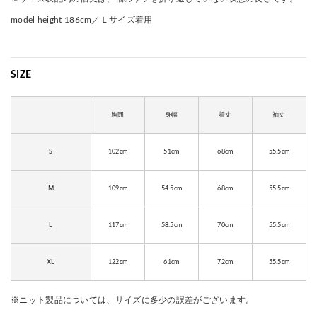
model height 186cm／Ｌサイズ着用
SIZE
胸囲
身幅
着丈
袖丈
S
102cm
51cm
68cm
55.5cm
M
109cm
54.5cm
68cm
55.5cm
L
117cm
58.5cm
70cm
55.5cm
XL
122cm
61cm
72cm
55.5cm
※ニット製品については、サイズに多少の誤差がございます。