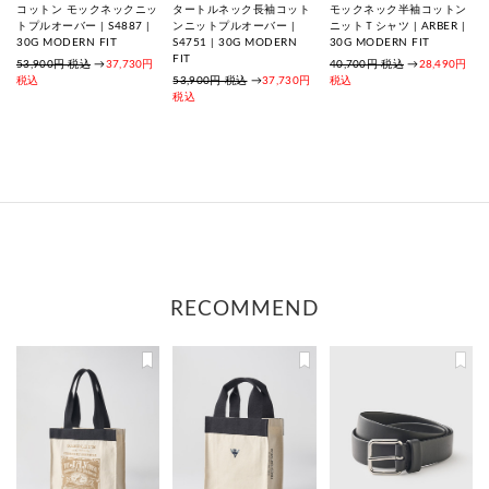
コットン モックネックニッ
タートルネック長袖コット
モックネック半袖コットン
トプルオーバー | S4887 |
ンニットプルオーバー |
ニットＴシャツ | ARBER |
30G MODERN FIT
S4751 | 30G MODERN
30G MODERN FIT
FIT
53,900円 税込
→
37,730円
40,700円 税込
→
28,490円
税込
53,900円 税込
→
37,730円
税込
税込
RECOMMEND