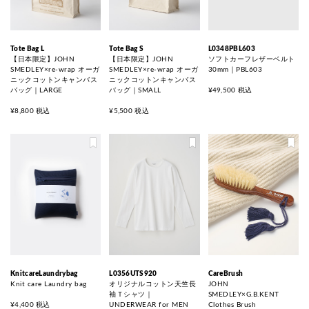
Tote Bag L
Tote Bag S
L0348PBL603
【日本限定】JOHN
【日本限定】JOHN
ソフトカーフレザーベルト
SMEDLEY×re-wrap オーガ
SMEDLEY×re-wrap オーガ
30mm｜PBL603
ニックコットンキャンバス
ニックコットンキャンバス
バッグ｜LARGE
バッグ｜SMALL
¥49,500 税込
¥8,800 税込
¥5,500 税込
KnitcareLaundrybag
L0356UTS920
CareBrush
Knit care Laundry bag
オリジナルコットン天竺長
JOHN
袖Ｔシャツ｜
SMEDLEY×G.B.KENT
¥4,400 税込
UNDERWEAR for MEN
Clothes Brush