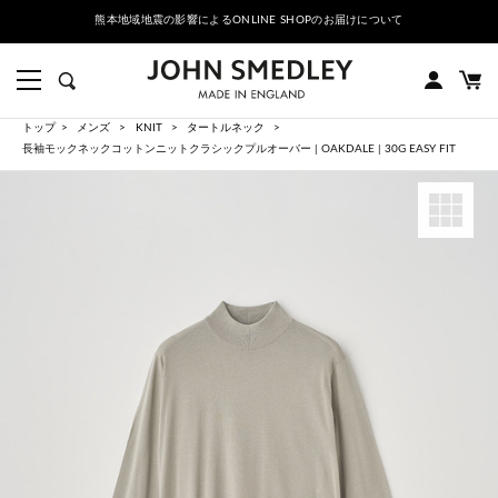
熊本地域地震の影響によるONLINE SHOPのお届けについて
トップ
メンズ
KNIT
タートルネック
長袖モックネックコットンニットクラシックプルオーバー | OAKDALE | 30G EASY FIT