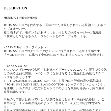
DESCRIPTION
HERITAGE MENSWEAR
JOHN SMEDLEYを代表する、長年にわたり親しまれている長袖モックネッ
クプルオーバー。
襟は高すぎず、モダンさがありつつも、ゆとりのあるイージーな着用感。
１枚着としてはもちろん、ジャケットとのコーディネートも。
- EASY FIT(イージーフィット) -
JOHN SMEDLEYのクラシックなモデルに採用されているサイズ感です。
「MODERN FIT」に比べて全体的にゆとりのあるシルエットが特徴です。
- Fabric & Gauge -
ジョンスメドレーの代名詞でもあるハイゲージの30Gニット。薄手でやや透
けのある上品な質感。ハイゲージになればなるほど生産には高度なテクニ
ックを必要とします。
SPRING/SUMMER COLLECTIONでは、世界的にも評価の高い最高級綿
「JOHN SMEDLEY'S SEA ISLAND COTTON（シーアイランドコットン）」
を使用。シルクのような光沢とカシミアのような肌触りをあわせ持つ最高
級天然素材です。
※袖のリブ部分は折っていない状態でお届けします（商品写真参照）。ご
着用時は、モデル着用写真のように一折りしていただくのがおすすめで
す。
※サイズ表記内の袖丈は、袖のリブを折り返していない状態の長さです。