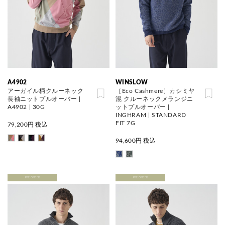
A4902
WINSLOW
アーガイル柄クルーネック
［Eco Cashmere］カシミヤ
長袖ニットプルオーバー |
混 クルーネックメランジニ
A4902 | 30G
ットプルオーバー |
INGHRAM | STANDARD
FIT 7G
79,200
円 税込
94,600
円 税込
PRE ORDER
PRE ORDER