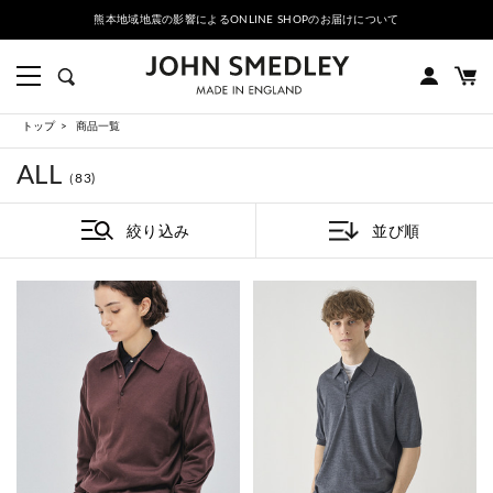
HOPのお届けについて
PRE ORDER｜2026秋冬コレクション先行予約会 |
トップ
商品一覧
ALL
（83)
絞り込み
並び順