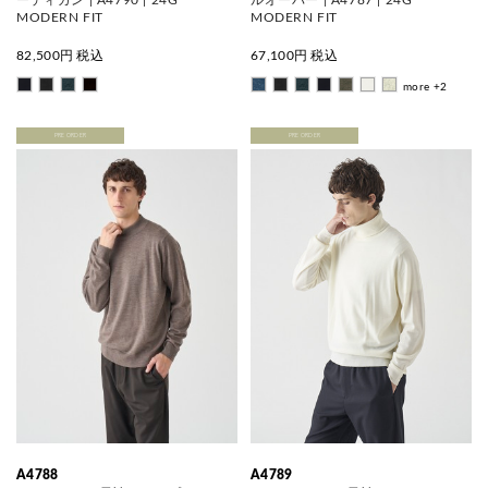
MODERN FIT
MODERN FIT
82,500
円 税込
67,100
円 税込
more +2
PRE ORDER
PRE ORDER
A4788
A4789