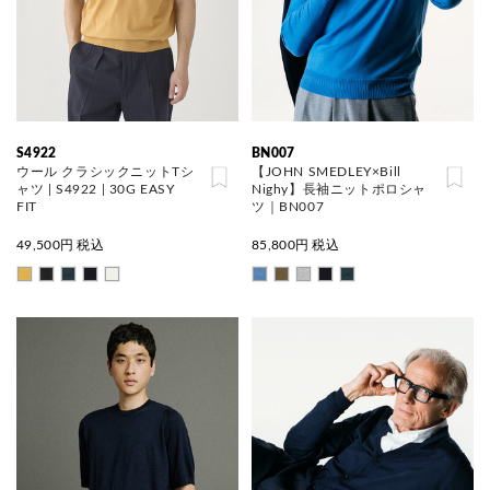
S4922
BN007
ウール クラシックニットTシ
【JOHN SMEDLEY×Bill
ャツ | S4922 | 30G EASY
Nighy】長袖ニットポロシャ
FIT
ツ｜BN007
49,500
円 税込
85,800
円 税込