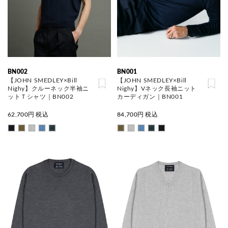
BN002
BN001
【JOHN SMEDLEY×Bill
【JOHN SMEDLEY×Bill
Nighy】クルーネック半袖ニ
Nighy】Vネック長袖ニット
ットＴシャツ｜BN002
カーディガン｜BN001
62,700
円 税込
84,700
円 税込