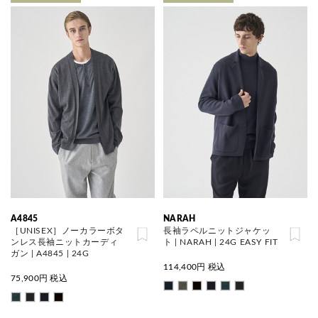
A4845
NARAH
［UNISEX］ノーカラーボタ
長袖ラペルニットジャケッ
ンレス長袖ニットカーディ
ト | NARAH | 24G EASY FIT
ガン | A4845 | 24G
114,400
円 税込
75,900
円 税込