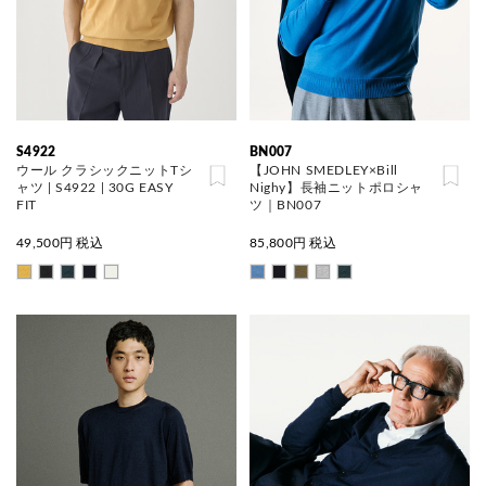
S4922
BN007
ウール クラシックニットTシ
【JOHN SMEDLEY×Bill
ャツ | S4922 | 30G EASY
Nighy】長袖ニットポロシャ
FIT
ツ｜BN007
49,500
円 税込
85,800
円 税込