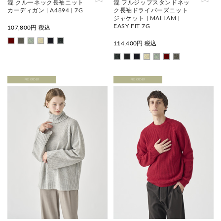
混 クルーネック長袖ニット
混 フルジップスタンドネッ
カーディガン | A4894 | 7G
ク長袖ドライバーズニット
ジャケット | MALLAM |
EASY FIT 7G
107,800
円 税込
114,400
円 税込
PRE ORDER
PRE ORDER