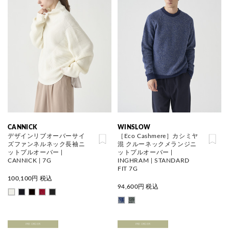
CANNICK
WINSLOW
デザインリブオーバーサイ
［Eco Cashmere］カシミヤ
ズファンネルネック長袖ニ
混 クルーネックメランジニ
ットプルオーバー |
ットプルオーバー |
CANNICK | 7G
INGHRAM | STANDARD
FIT 7G
100,100
円 税込
94,600
円 税込
PRE ORDER
PRE ORDER