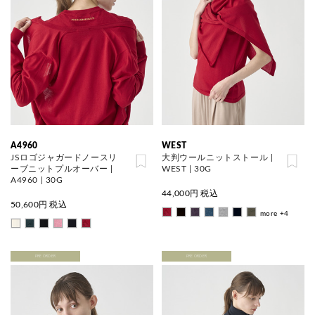
A4960
WEST
JSロゴジャガードノースリ
大判ウールニットストール |
ーブニットプルオーバー |
WEST | 30G
A4960 | 30G
44,000
円 税込
50,600
円 税込
more +4
PRE ORDER
PRE ORDER