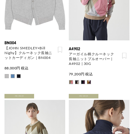
BN004
【JOHN SMEDLEY×Bill
A4902
Nighy】クルーネック長袖ニ
アーガイル柄クルーネック
ットカーディガン｜BN004
長袖ニットプルオーバー |
A4902 | 30G
88,000
円 税込
79,200
円 税込
PRE ORDER
PRE ORDER