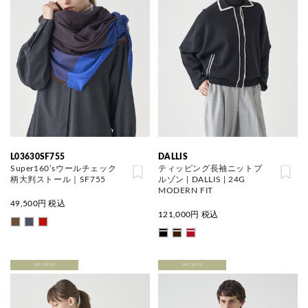
L03630SF755
DALLIS
Super160’sウールチェック
ティッピング長袖ニットブ
柄大判ストール｜SF755
ルゾン | DALLIS | 24G
MODERN FIT
49,500
円 税込
121,000
円 税込
PRE ORDER
PRE ORDER