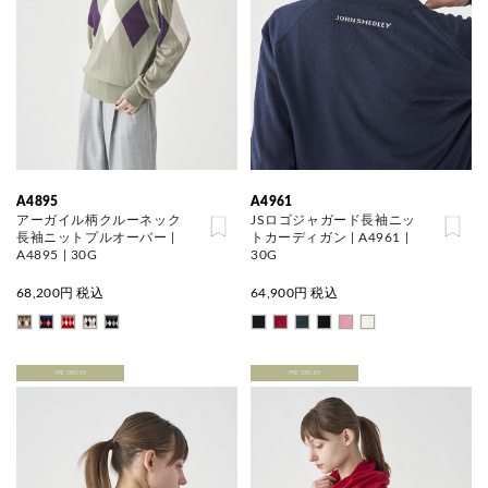
A4895
A4961
アーガイル柄クルーネック
JSロゴジャガード長袖ニッ
長袖ニットプルオーバー |
トカーディガン | A4961 |
A4895 | 30G
30G
68,200
円 税込
64,900
円 税込
PRE ORDER
PRE ORDER