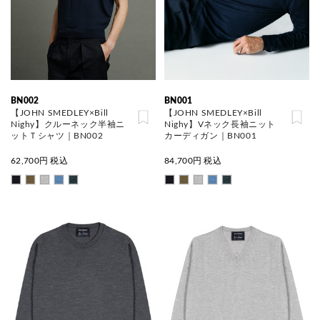
BN002
BN001
【JOHN SMEDLEY×Bill
【JOHN SMEDLEY×Bill
Nighy】クルーネック半袖ニ
Nighy】Vネック長袖ニット
ットＴシャツ｜BN002
カーディガン｜BN001
62,700
円 税込
84,700
円 税込