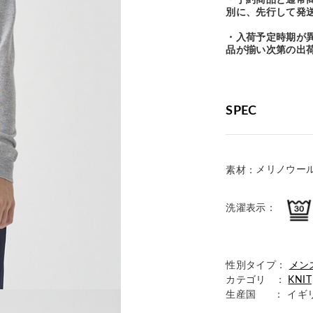
・予約商品と通常
別に、先行して発
・入荷予定時期が
品が揃い次第の出
SPEC
メリノウール 
素材：
洗濯表示：
性別タイプ：
メン
カテゴリ ：
KNIT
生産国
： イギ