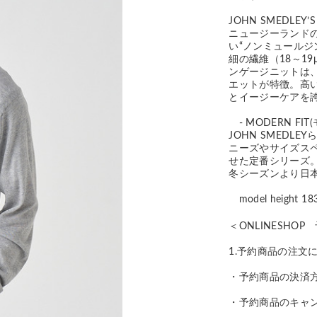
JOHN SMEDLEY’S
ニュージーランド
い“ノンミュール
細の繊維（18～1
ンゲージニットは
エットが特徴。高
とイージーケアを
- MODERN FIT
JOHN SMED
ニーズやサイズス
せた定番シリーズ。
冬シーズンより日
model height
＜ONLINESHO
1.予約商品の注文
・予約商品の決済
・予約商品のキャ