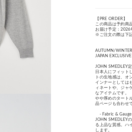
【PRE ORDER】
この商品は予約商
お届け予定：2026
※ご注文の際は下
AUTUMN/WINTE
JAPAN EXCLUSIVE
JOHN SMEDL
日本人にフィットし
トの生地感は、オ
インナーとしては
ィネートや、ジャ
なアイテムです。
やや厚めのタートルネ
品ページも合わせ
- Fabric & Gauge
JOHN SMED
る上品な質感。ハ
します。