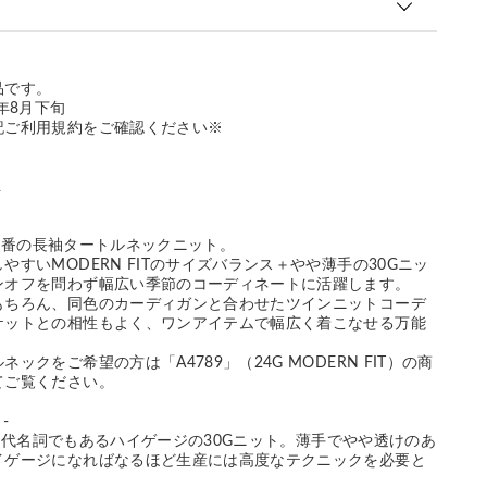
品です。
年8月下旬
記ご利用規約をご確認ください※
R
EY定番の長袖タートルネックニット。
やすいMODERN FITのサイズバランス＋やや薄手の30Gニッ
ンオフを問わず幅広い季節のコーディネートに活躍します。
もちろん、同色のカーディガンと合わせたツインニットコーデ
ケットとの相性もよく、ワンアイテムで幅広く着こなせる万能
ックをご希望の方は「A4789」（24G MODERN FIT）の商
てご覧ください。
 -
LEYの代名詞でもあるハイゲージの30Gニット。薄手でやや透けのあ
イゲージになればなるほど生産には高度なテクニックを必要と