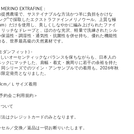
 MERINO EXTRAFINE：
の提携農場で、サステイナブルな方法かつ羊に負担をかけな
ジング”で採取したエクストラファインメリノウール。上質な極
9μm）だけを使用し、美しくしなやかに編み上げられたファイ
、リッチなドレープと、ほのかな光沢、軽量で洗練されたシル
い保温性・調湿性・通気性・抗菌性を併せ持ち、優れた機能性
誇る、世界最高級の天然素材です。
(モダンフィット) -
LEYらしいオーセンティックなバランスを保ちながらも、日本人の
ペックにマッチした、肩幅・着丈・腕周りに若干の余裕を持た
同シリーズでのツイン・アンサンブルでの着用も。2026年秋
本限定発売となりました。
 183cm／Ｌサイズ着用
P 予約会ご利用規約＞
について
方法はクレジットカードのみとなります。
ンセル／交換／返品は一切お断りいたします。