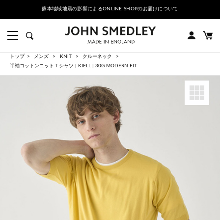
熊本地域地震の影響によるONLINE SHOPのお届けについて
トップ
メンズ
KNIT
クルーネック
半袖コットンニットＴシャツ | KIELL | 30G MODERN FIT