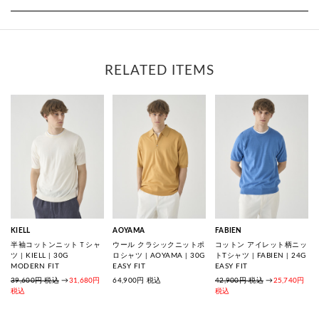
RELATED ITEMS
KIELL
AOYAMA
FABIEN
半袖コットンニットＴシャ
ウール クラシックニットポ
コットン アイレット柄ニッ
ツ | KIELL | 30G
ロシャツ | AOYAMA | 30G
トTシャツ | FABIEN | 24G
MODERN FIT
EASY FIT
EASY FIT
39,600円 税込
→
31,680円
64,900
円 税込
42,900円 税込
→
25,740円
税込
税込