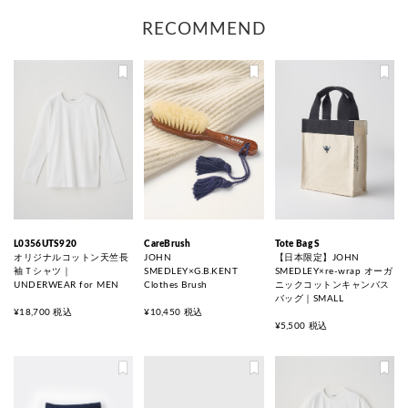
RECOMMEND
L0356UTS920
CareBrush
Tote Bag S
オリジナルコットン天竺長
JOHN
【日本限定】JOHN
袖Ｔシャツ｜
SMEDLEY×G.B.KENT
SMEDLEY×re-wrap オーガ
UNDERWEAR for MEN
Clothes Brush
ニックコットンキャンバス
バッグ｜SMALL
¥18,700 税込
¥10,450 税込
¥5,500 税込