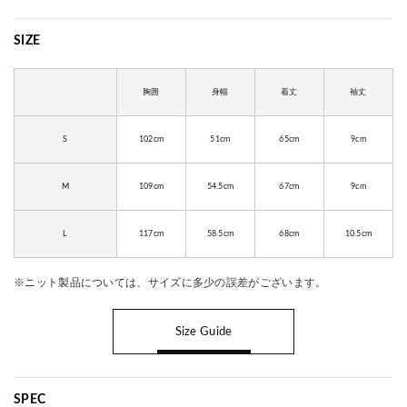
SIZE
胸囲
身幅
着丈
袖丈
S
102cm
51cm
65cm
9cm
M
109cm
54.5cm
67cm
9cm
L
117cm
58.5cm
68cm
10.5cm
※ニット製品については、サイズに多少の誤差がございます。
Size Guide
SPEC