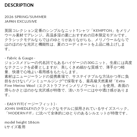
DESCRIPTION
2026 SPRING/SUMMER
JAPAN EXCLUSIVE
英国コレクション定番のシンプルなニットTシャツ「KEMPTON」をメリノ
ウール素材でアレンジ。高温多湿の夏におすすめの日本限定モデルです。
クラシックモデルならではのゆとりがありながらも、メリノウールならで
はのほのかな光沢と機能性は、夏のコーディネートを上品に格上げしま
す。
- Fabric & Gauge -
ジョンスメドレーの代名詞でもあるハイゲージの30Gニット。生産には高度
なテクニックを必要としますが、美しくきめ細かな質感で、薄手かつ軽
量、快適で心地よい着用感をもたらします。
素材はニュージーランドの提携農場で、サステイナブルな方法かつ羊に負
担をかけない“ノンミュールジング”で採取する、最高級天然素材「Extra
Fine Merino Wool（エクストラファインメリノウール）」を使用。表面の
滑らかさとほのかな光沢感が特徴で、淡いカラーにはやや透け感がありま
す。
- EASY FIT(イージーフィット) -
JOHN SMEDLEYのクラシックなモデルに採用されているサイズスペック。
「MODERN FIT」に比べて全体的にゆとりのあるシルエットが特徴です。
model height 186cm
Lサイズ着用