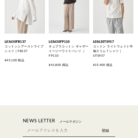
L03630FB137
L03630FP110
L03620TS957
コットンシアーストライプ
キュプラコットン ギャザー
コットン ライトウェイト半
シャツ｜FB137
イージーワイドパンツ ｜
袖スリムＴシャツ｜
FP110
UTS957
¥45,100 税込
¥41,800 税込
¥15,400 税込
NEWS LETTER
メールマガジン