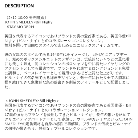
DESCRIPTION
【5/15 10:00 発売開始】
JOHN SMEDLEY×Bill Nighy
- STAY MODERN -
英国を代表するアイコンでありブランドの真の愛好家である、英国俳優Bill
Nighy（ビル・ナイ）とのコラボレーションコレクション。
性別を問わず自由なスタイルで楽しめるユニセックスアイテムです。
彼の父親のスタイルである1940年代をイメージし、現代的にアップデー
ト。短めのボックスシルエットのデザインは、伝統的なシャツとの重ね着
にも美しく映え、同コレクションのポロシャツを中に着たレイヤリングの
アクセントとしても最適です。ブランドを代表するロングジョンとも完璧
に調和し、ベースレイヤーとして着用できるほど上質な仕上がりです。
ビル・ナイの代名詞である線画デザインと、数十年にわたり全ての脚本に
描き続けてきた象徴的な鳥の落書きを刺繍のディテールとして配置しまし
た。
＜JOHN SMEDLEY×Bill Nighy＞
英国を代表するアイコンでありブランドの真の愛好家である英国俳優・Bill
Nighy（ビル・ナイ）とのコラボレーションコレクション。
17歳の頃からブランドを愛用してきたビル・ナイが、長年の想いを込めて
クリエイティブパートナーとして参加し、ウールやカシミヤといったJOHN
SMEDLEYの定番素材を自身の感性で再解釈。ブランドの伝統とビル・ナイ
の個性が響き合う、特別なカプセルコレクションです。