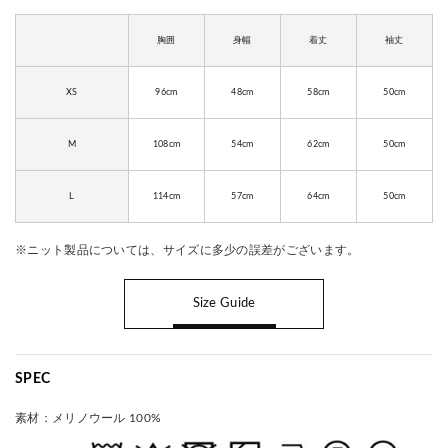
胸囲
身幅
着丈
袖丈
XS
96cm
48cm
58cm
50cm
M
108cm
54cm
62cm
50cm
L
114cm
57cm
64cm
50cm
※ニット製品については、サイズに多少の誤差がございます。
Size Guide
SPEC
素材：
メリノウール 100%