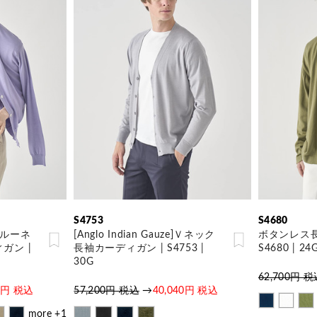
S4753
S4680
e]クルーネ
[Anglo Indian Gauze]Ｖネック
ボタンレス長
ガン |
長袖カーディガン | S4753 |
S4680 | 24
30G
62,700円 
40円 税込
57,200円 税込
→
40,040円 税込
more +1