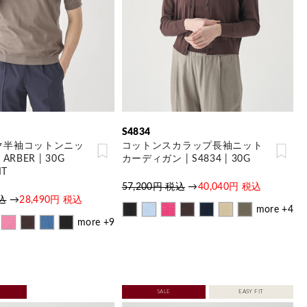
S4834
ク半袖コットンニッ
コットンスカラップ長袖ニット
ARBER | 30G
カーディガン | S4834 | 30G
IT
57,200円 税込
→
40,040円 税込
税込
→
28,490円 税込
more +4
more +9
SALE
EASY FIT