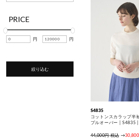
PRICE
円
円
絞り込む
S4835
コットンスカラップ半
プルオーバー | S4835 |
44,000円 税込
→
30,8