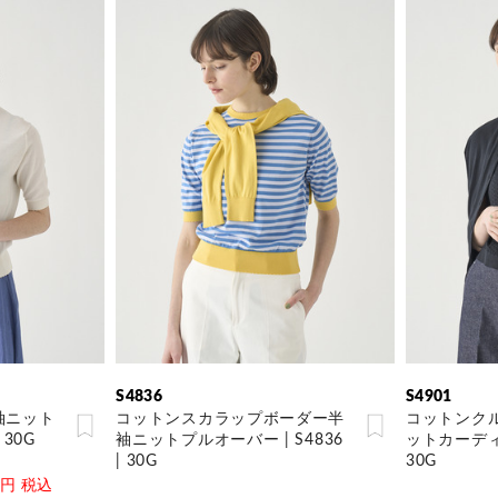
S4836
S4901
袖ニット
コットンスカラップボーダー半
コットンク
 30G
袖ニットプルオーバー | S4836
ットカーディガン
| 30G
30G
00円 税込