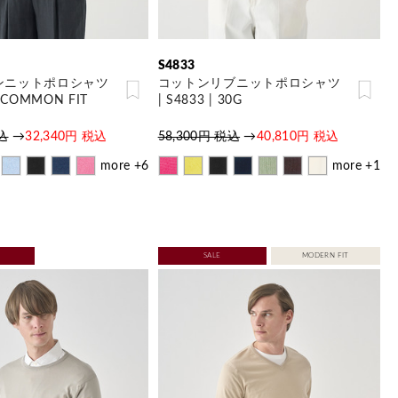
S4833
ンニットポロシャツ
コットンリブニットポロシャツ
0G COMMON FIT
| S4833 | 30G
税込
→
32,340円 税込
58,300円 税込
→
40,810円 税込
more +6
more +1
SALE
MODERN FIT