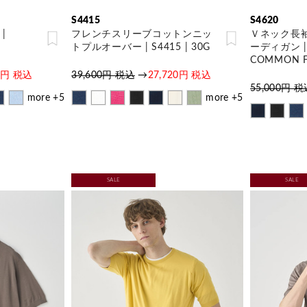
S4415
S4620
|
フレンチスリーブコットンニッ
Ｖネック長
トプルオーバー | S4415 | 30G
ーディガン | S
COMMON F
00円 税込
39,600円 税込
→
27,720円 税込
55,000円 
more +5
more +5
SALE
SALE