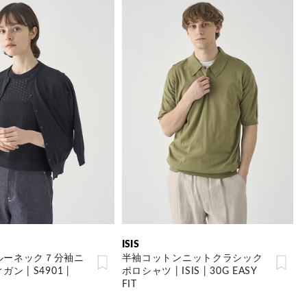
ISIS
ルーネック７分袖ニ
半袖コットンニットクラシック
 | S4901 |
ポロシャツ | ISIS | 30G EASY
FIT