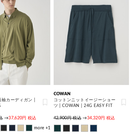
COWAN
袖カーディガン |
コットンニットイージーショー
G
ツ | COWAN | 24G EASY FIT
税込
→
37,620円 税込
42,900円 税込
→
34,320円 税込
more +1