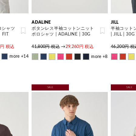
ADALINE
JILL
ロシャツ
ボタンレス半袖コットンニット
半袖コット
 FIT
ポロシャツ | ADALINE | 30G
| JILL | 3
40円 税込
41,800円 税込
→
29,260円 税込
46,200円 
more +14
more +8
SALE
SALE