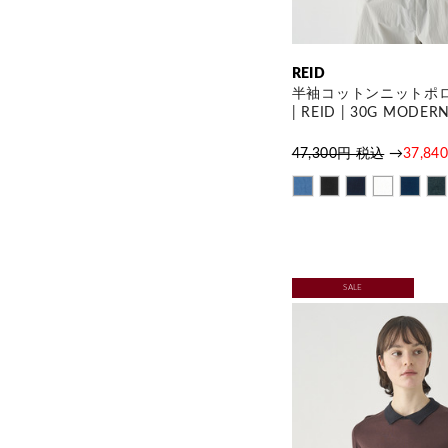
REID
半袖コットンニットポ
| REID | 30G MODERN
47,300円 税込
→
37,8
SALE