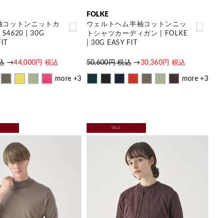
FOLKE
袖コットンニットカ
ウェルトヘム半袖コットンニッ
4620 | 30G
トシャツカーディガン | FOLKE
IT
| 30G EASY FIT
税込
→
44,000円 税込
50,600円 税込
→
30,360円 税込
more +3
more +3
SALE