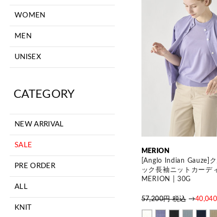
WOMEN
MEN
UNISEX
CATEGORY
NEW ARRIVAL
SALE
MERION
[Anglo Indian Gauz
PRE ORDER
ック長袖ニットカーディ
MERION | 30G
ALL
57,200円 税込
→
40,0
KNIT