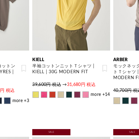
KIELL
ARBER
コットン
半袖コットンニットＴシャツ |
モックネッ
RES |
KIELL | 30G MODERN FIT
トＴシャツ | 
MODERN F
39,600円 税込
→
31,680円 税込
40円 税込
40,700円 
more +14
more +3
SALE
SALE