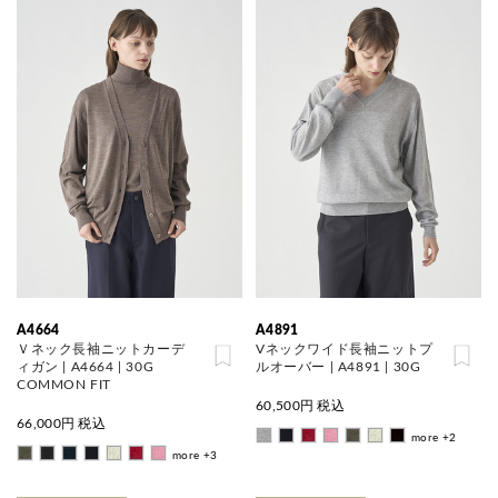
A4664
A4891
Ｖネック長袖ニットカーデ
Vネックワイド長袖ニットプ
ィガン | A4664 | 30G
ルオーバー | A4891 | 30G
COMMON FIT
60,500
円 税込
66,000
円 税込
more +2
more +3