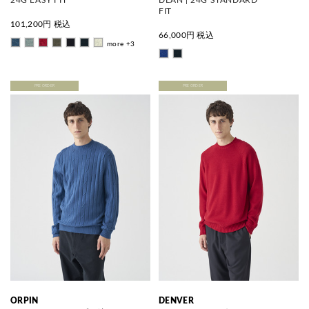
FIT
101,200
円 税込
66,000
円 税込
more +3
PRE ORDER
PRE ORDER
ORPIN
DENVER