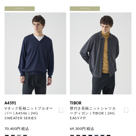
PRE ORDER
PRE ORDER
A4591
TIBOR
Vネック長袖ニットプルオー
襟付き長袖ニットシャツカ
バー | A4546 | 24G
ーディガン | TIBOR | 24G
SWEATER SERIES
EASY FIT
70,400
円 税込
69,300
円 税込