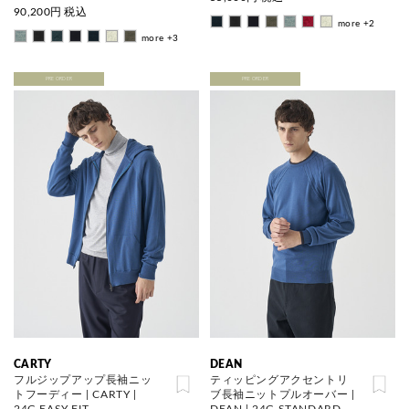
90,200
円 税込
more +2
more +3
PRE ORDER
PRE ORDER
CARTY
DEAN
フルジップアップ長袖ニッ
ティッピングアクセントリ
トフーディー | CARTY |
ブ長袖ニットプルオーバー |
24G EASY FIT
DEAN | 24G STANDARD