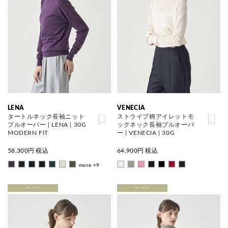
LENA
VENECIA
タートルネック長袖ニット
ストライプ柄アイレットモ
プルオーバー | LENA | 30G
ックネック長袖プルオーバ
MODERN FIT
ー | VENECIA | 30G
58,300
円 税込
64,900
円 税込
more +9
PRE ORDER
PRE ORDER