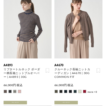
A4893
A4670
リブタートルネック ボーダ
クルーネック長袖ニットカ
ー柄長袖ニットプルオーバ
ーディガン | A4670 | 30G
ー | A4893 | 30G
COMMON FIT
66,000
円 税込
66,000
円 税込
more +3
PRE ORDER
PRE ORDER