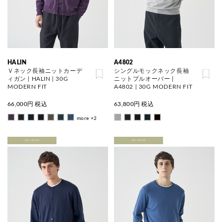
HALIN
A4802
Ｖネック長袖ニットカーデ
シングルモックネック長袖
ィガン | HALIN | 30G
ニットプルオーバー |
MODERN FIT
A4802 | 30G MODERN FIT
66,000
円 税込
63,800
円 税込
more +2
PRE ORDER
PRE ORDER