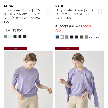
A4896
RYLIE
［Sea Island Cotton］イン
[Anglo Indian Gauze]ノース
ターロック長袖コットンニ
リーブニットプルオーバー |
ットプルオーバー | A4896 |
RYLIE | 30G
30G
41,800円 税込
→
25,080円
81,400
円 税込
税込
more +2
SALE
SALE