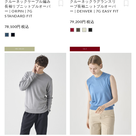
クルーネックケーブル編み
クルーネックラグランスリ
長袖リブニットプルオーバ
ーブ長袖ニットプルオーバ
ー | ORPIN | 7G
ー | DENVER | 7G EASY FIT
STANDARD FIT
79,200
円 税込
78,100
円 税込
PRE ORDER
SALE