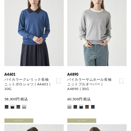
A4601
A4890
バイカラークレリック長袖
バイカラーサムホール長袖
ニットポロシャツ | A4601 |
ニットプルオーバー |
30G
A4890 | 30G
58,300
円 税込
60,500
円 税込
PRE ORDER
PRE ORDER