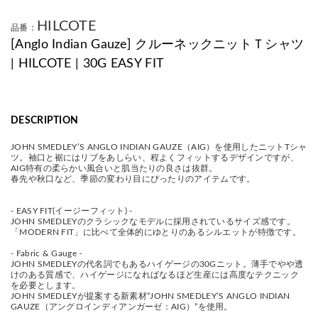
HILCOTE
品番：
[Anglo Indian Gauze] クルーネックニットＴシャツ
| HILCOTE | 30G EASY FIT
DESCRIPTION
JOHN SMEDLEY’S ANGLO INDIAN GAUZE（AIG）を使用したニットTシャ
ツ。袖口と裾にはリブをあしらい、程よくフィットするデザインですが、
AIG特有の柔らかい風合いと肌当たりの良さは抜群。
春先や秋口など、季節の変わり目にぴったりのアイテムです。
- EASY FIT(イージーフィット) -
JOHN SMEDLEYのクラシックなモデルに採用されているサイズ感です。
「MODERN FIT」に比べて全体的にゆとりのあるシルエットが特徴です。
- Fabric & Gauge -
JOHN SMEDLEYの代名詞でもあるハイゲージの30Gニット。薄手でやや透
けのある質感で、ハイゲージになればなるほど生産には高度なテクニック
を必要とします。
JOHN SMEDLEYが提案する新素材”JOHN SMEDLEY’S ANGLO INDIAN
GAUZE（アングロインディアンガーゼ：AIG）”を使用。