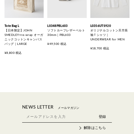
Tote Bag L
L0348PBL603
L0356UTS920
【日本限定】JOHN
ソフトカーフレザーベルト
オリジナルコットン天竺長
SMEDLEY×re-wrap オーガ
30mm｜PBL603
袖Ｔシャツ｜
ニックコットンキャンバス
UNDERWEAR for MEN
バッグ｜LARGE
¥49,500 税込
¥18,700 税込
¥8,800 税込
NEWS LETTER
メールマガジン
解除はこちら