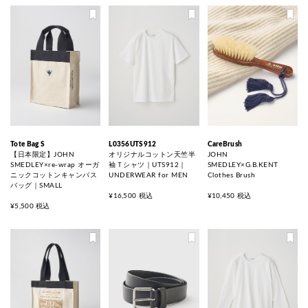
Tote Bag S
L0356UTS912
CareBrush
【日本限定】JOHN
オリジナルコットン天竺半
JOHN
SMEDLEY×re-wrap オーガ
袖Ｔシャツ｜UTS912｜
SMEDLEY×G.B.KENT
ニックコットンキャンバス
UNDERWEAR for MEN
Clothes Brush
バッグ｜SMALL
¥16,500 税込
¥10,450 税込
¥5,500 税込