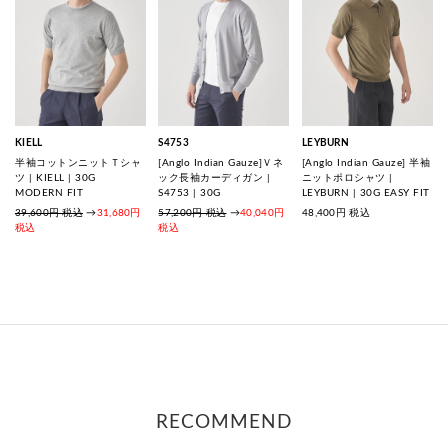
KIELL
S4753
LEYBURN
半袖コットンニットＴシャ
[Anglo Indian Gauze]Ｖネ
[Anglo Indian Gauze] 半袖
ツ | KIELL | 30G
ック長袖カーディガン |
ニットポロシャツ |
MODERN FIT
S4753 | 30G
LEYBURN | 30G EASY FIT
39,600円 税込
→
31,680円
57,200円 税込
→
40,040円
48,400
円 税込
税込
税込
RECOMMEND