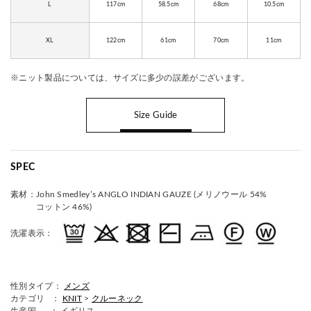
L
117cm
58.5cm
68cm
10.5cm
XL
122cm
61cm
70cm
11cm
※ニット製品については、サイズに多少の誤差がございます。
Size Guide
SPEC
素材：
John Smedley’s ANGLO INDIAN GAUZE (メリノウール 54%
コットン 46%)
洗濯表示：
性別タイプ：
メンズ
カテゴリ ：
KNIT
>
クルーネック
生産国
： イギリス