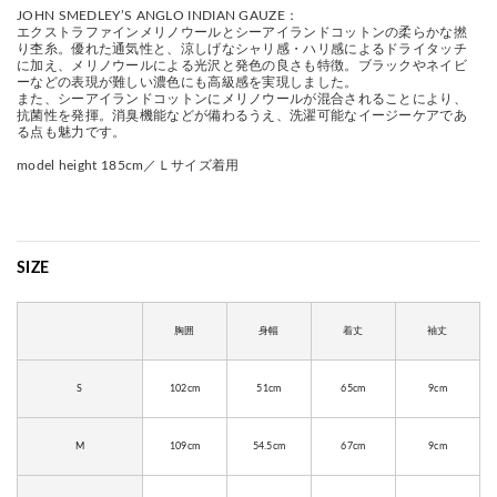
JOHN SMEDLEY’S ANGLO INDIAN GAUZE：
エクストラファインメリノウールとシーアイランドコットンの柔らかな撚
り杢糸。優れた通気性と、涼しげなシャリ感・ハリ感によるドライタッチ
に加え、メリノウールによる光沢と発色の良さも特徴。ブラックやネイビ
ーなどの表現が難しい濃色にも高級感を実現しました。
また、シーアイランドコットンにメリノウールが混合されることにより、
抗菌性を発揮。消臭機能などが備わるうえ、洗濯可能なイージーケアであ
る点も魅力です。
model height 185cm／Ｌサイズ着用
SIZE
胸囲
身幅
着丈
袖丈
S
102cm
51cm
65cm
9cm
M
109cm
54.5cm
67cm
9cm