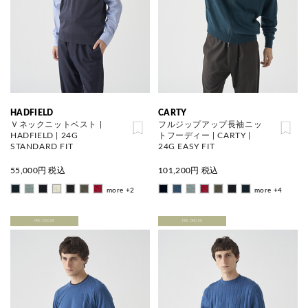
HADFIELD
CARTY
Ｖネックニットベスト |
フルジップアップ長袖ニッ
HADFIELD | 24G
トフーディー | CARTY |
STANDARD FIT
24G EASY FIT
55,000
円 税込
101,200
円 税込
more +2
more +4
PRE ORDER
PRE ORDER