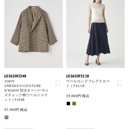
L03630FJ348
L03630FS118
JOHN
ウールロングフレアスカー
SMEDLEY×COUTURE
ト｜FS118
D’ADAM 別注オーバーサイ
ズチェック柄ウールジャケ
55,000
円 税込
ット | FJ348
97,900
円 税込