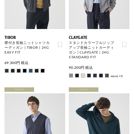
TIBOR
CLAYGATE
襟付き長袖ニットシャツカ
スタンドカラーフルジップ
ーディガン | TIBOR | 24G
アップ長袖ニットカーディ
EASY FIT
ガン | CLAYGATE | 24G
STANDARD FIT
69,300
円 税込
90,200
円 税込
more +3
PRE ORDER
PRE ORDER