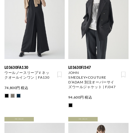
L03630FA130
L03630FJ347
ウールノースリーブＶネッ
JOHN
クオールインワン｜FA130
SMEDLEY×COUTURE
D’ADAM 別注オーバーサイ
ズウールジャケット | FJ347
74,800
円 税込
94,600
円 税込
PRE ORDER
PRE ORDER