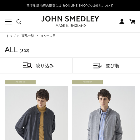
PRE ORDER｜2026秋冬コレクション先行予約会 | 7/10 - 8/30
トップ
商品一覧
5ページ目
ALL
（302)
絞り込み
並び順
PRE ORDER
PRE ORDER