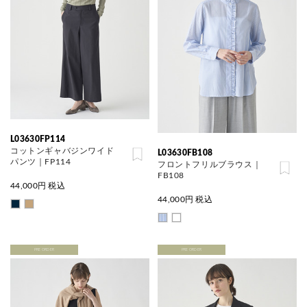
L03630FP114
コットンギャバジンワイド
L03630FB108
パンツ｜FP114
フロントフリルブラウス｜
FB108
44,000
円 税込
44,000
円 税込
PRE ORDER
PRE ORDER