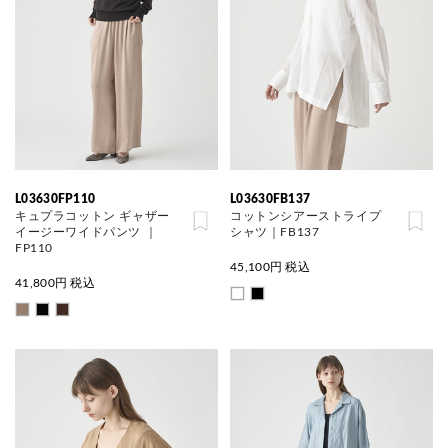
L03630FP110
L03630FB137
キュプラコットン ギャザー
コットンシアーストライプ
イージーワイドパンツ ｜
シャツ｜FB137
FP110
45,100
円 税込
41,800
円 税込