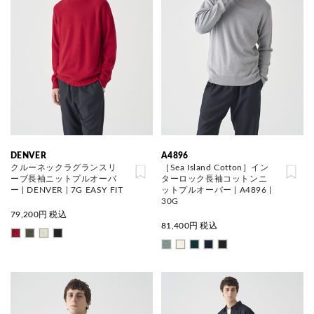
DENVER
A4896
クルーネックラグランスリ
［Sea Island Cotton］イン
ーブ長袖ニットプルオーバ
ターロック長袖コットンニ
ー | DENVER | 7G EASY FIT
ットプルオーバー | A4896 |
30G
79,200
円 税込
81,400
円 税込