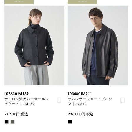
PRE ORDER
PRE ORDER
L03630JM139
L03680JM211
ナイロン混カバーオールジ
ラムレザーショートブルゾ
ャケット｜JM139
ン｜JM211
71,500
円 税込
286,000
円 税込