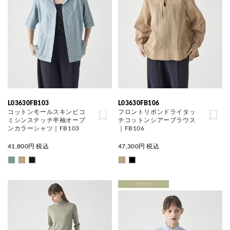
L03630FB103
L03630FB106
コットンモールスキンピコ
フロントリボンドライタッ
ミシンステッチ半袖オープ
チコットンシアーブラウス
ンカラーシャツ｜FB103
｜FB106
41,800
円 税込
47,300
円 税込
PRE ORDER