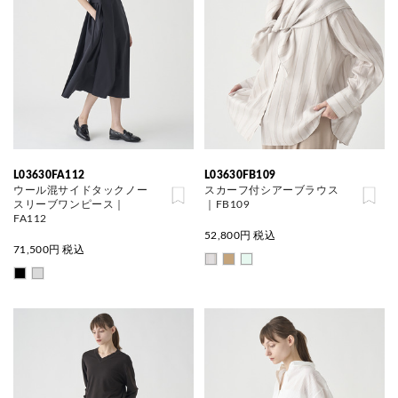
L03630FA112
L03630FB109
ウール混サイドタックノー
スカーフ付シアーブラウス
スリーブワンピース｜
｜FB109
FA112
52,800
円 税込
71,500
円 税込