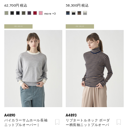
62,700
円 税込
58,300
円 税込
more +3
PRE ORDER
PRE ORDER
A4890
A4893
バイカラーサムホール長袖
リブタートルネック ボーダ
ニットプルオーバー |
ー柄長袖ニットプルオーバ