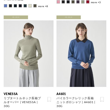
more +3
more +8
PRE ORDER
PRE ORDER
VENESSA
A4601
リブタートルネック長袖プ
バイカラークレリック長袖
ルオーバー | VENESSA |
ニットポロシャツ | A4601 |
30G
30G