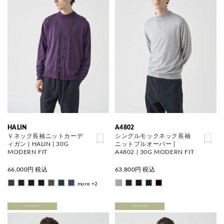
HALIN
A4802
Ｖネック長袖ニットカーデ
シングルモックネック長袖
ィガン | HALIN | 30G
ニットプルオーバー |
MODERN FIT
A4802 | 30G MODERN FIT
66,000
円 税込
63,800
円 税込
more +2
PRE ORDER
PRE ORDER