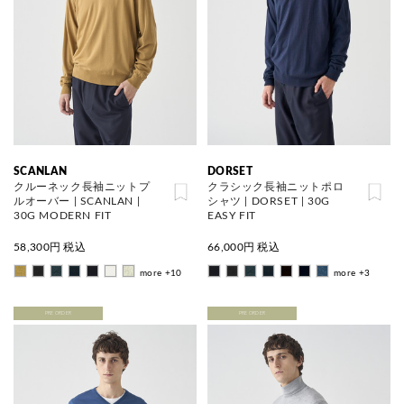
SCANLAN
DORSET
クルーネック長袖ニットプ
クラシック長袖ニットポロ
ルオーバー | SCANLAN |
シャツ | DORSET | 30G
30G MODERN FIT
EASY FIT
58,300
円 税込
66,000
円 税込
more +10
more +3
PRE ORDER
PRE ORDER