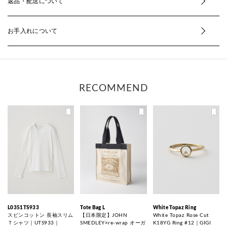
返品・配送について
お手入れについて
RECOMMEND
L0351TS933
Tote Bag L
White Topaz Ring
スビンコットン 長袖スリム
【日本限定】JOHN
White Topaz Rose Cut
Ｔシャツ｜UTS933｜
SMEDLEY×re-wrap オーガ
K18YG Ring #12｜GIGI