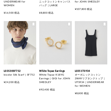
UNDERWEAR for
ニックコットンキャンバス
for JOHN SMEDLEY
WOMEN
バッグ｜LARGE
¥107,800 税込
¥16,500 税込
¥8,800 税込
L03530SF752
White Topaz Earrings
L0351TS934
bicolor Silk Scarf | SF752
White Topaz K18YG
オーガニックコットン
Earrings｜GIGI for JOHN
2WAYリブタンクトップ｜
¥24,200 税込
SMEDLEY
UTS934｜UNDERWEAR
for WOMEN
¥92,400 税込
¥8,800 税込