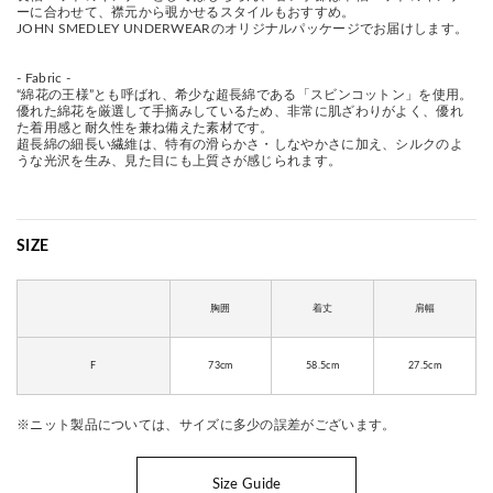
ーに合わせて、襟元から覗かせるスタイルもおすすめ。
JOHN SMEDLEY UNDERWEARのオリジナルパッケージでお届けします。
- Fabric -
“綿花の王様”とも呼ばれ、希少な超長綿である「スビンコットン」を使用。
優れた綿花を厳選して手摘みしているため、非常に肌ざわりがよく、優れ
た着用感と耐久性を兼ね備えた素材です。
超長綿の細長い繊維は、特有の滑らかさ・しなやかさに加え、シルクのよ
うな光沢を生み、見た目にも上質さが感じられます。
SIZE
胸囲
着丈
肩幅
F
73cm
58.5cm
27.5cm
※ニット製品については、サイズに多少の誤差がございます。
Size Guide