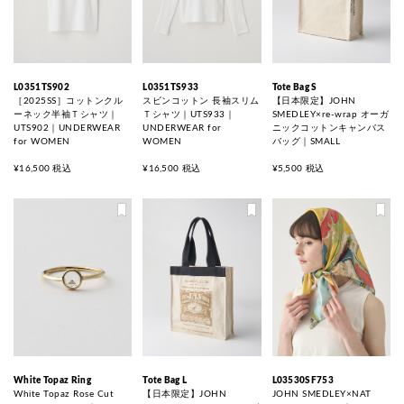
L0351TS902
L0351TS933
Tote Bag S
［2025SS］コットンクル
スビンコットン 長袖スリム
【日本限定】JOHN
ーネック半袖Ｔシャツ｜
Ｔシャツ｜UTS933｜
SMEDLEY×re-wrap オーガ
UTS902｜UNDERWEAR
UNDERWEAR for
ニックコットンキャンバス
for WOMEN
WOMEN
バッグ｜SMALL
¥16,500 税込
¥16,500 税込
¥5,500 税込
White Topaz Ring
Tote Bag L
L03530SF753
White Topaz Rose Cut
【日本限定】JOHN
JOHN SMEDLEY×NAT