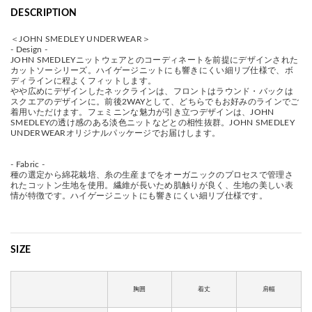
DESCRIPTION
＜JOHN SMEDLEY UNDERWEAR＞
- Design -
JOHN SMEDLEYニットウェアとのコーディネートを前提にデザインされた
カットソーシリーズ。ハイゲージニットにも響きにくい細リブ仕様で、ボ
ディラインに程よくフィットします。
やや広めにデザインしたネックラインは、フロントはラウンド・バックは
スクエアのデザインに。前後2WAYとして、どちらでもお好みのラインでご
着用いただけます。フェミニンな魅力が引き立つデザインは、JOHN
SMEDLEYの透け感のある淡色ニットなどとの相性抜群。JOHN SMEDLEY
UNDERWEARオリジナルパッケージでお届けします。
- Fabric -
種の選定から綿花栽培、糸の生産までをオーガニックのプロセスで管理さ
れたコットン生地を使用。繊維が長いため肌触りが良く、生地の美しい表
情が特徴です。ハイゲージニットにも響きにくい細リブ仕様です。
SIZE
胸囲
着丈
肩幅