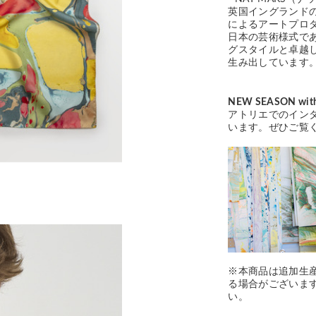
英国イングランドの海
によるアートプロ
日本の芸術様式で
グスタイルと卓越
生み出しています
NEW SEASON wit
アトリエでのイン
います。ぜひご覧
※本商品は追加生
る場合がございま
い。