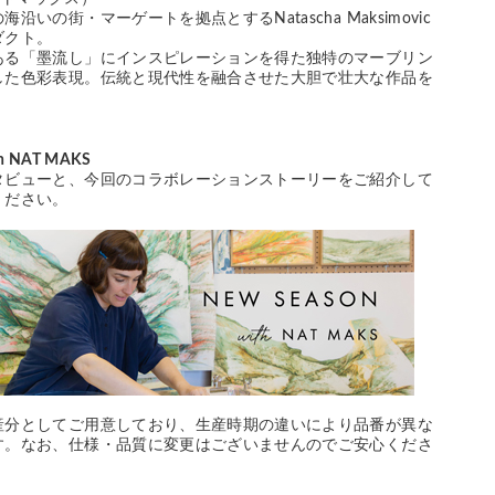
沿いの街・マーゲートを拠点とするNatascha Maksimovic
ダクト。
ある「墨流し」にインスピレーションを得た独特のマーブリン
した色彩表現。伝統と現代性を融合させた大胆で壮大な作品を
。
h NAT MAKS
タビューと、今回のコラボレーションストーリーをご紹介して
ください。
産分としてご用意しており、生産時期の違いにより品番が異な
す。なお、仕様・品質に変更はございませんのでご安心くださ