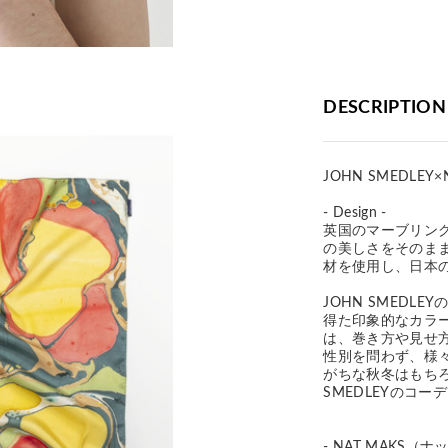
DESCRIPTION
JOHN SMEDLEY×
- Design -
英国のマーブリング
の美しさをそのま
材を使用し、日本
JOHN SMEDL
得た印象的なカラ
は、巻き方や見せ
性別を問わず、様々
がちな秋冬はもち
SMEDLEYのコ
- NAT MAKS（