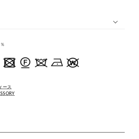
0％
ィース
ESSORY