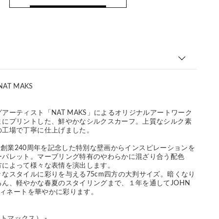
NAT MAKS
アーティスト「NAT MAKS」によるオリジナルアートワーク
まにプリントした、鮮やかなシルクスカーフ。上質なシルク素
の工場で丁寧に仕上げました。
EYの創業240周年を記念した特別な壁画からインスピレーションを
ーパレット。マーブリング特有のやわらかに混ざり合う配色
方によって様々な表情を演出します。
なスタイルに彩りを与える75cm四方の大判サイズ。暗くなり
ろん、軽やかな春夏のスタイリングまで、１年を通してJOHN
ーディネートを華やかに彩ります。
ナットマックス） -