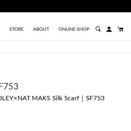
STORE
ABOUT
ONLINE SHOP
F753
LEY×NAT MAKS Silk Scarf｜SF753