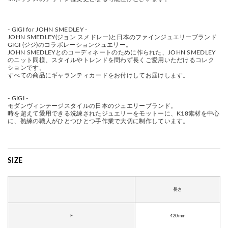
- GIGI for JOHN SMEDLEY -
JOHN SMEDLEY(ジョン スメドレー)と日本のファインジュエリーブランド
GIGI (ジジ)のコラボレーションジュエリー。
JOHN SMEDLEYとのコーディネートのために作られた、JOHN SMEDLEY
のニット同様、スタイルやトレンドを問わず長くご愛用いただけるコレク
ションです。
すべての商品にギャランティカードをお付けしてお届けします。
- GIGI -
モダンヴィンテージスタイルの日本のジュエリーブランド。
時を超えて愛用できる洗練されたジュエリーをモットーに、K18素材を中心
に、熟練の職人がひとつひとつ手作業で大切に制作しています。
SIZE
長さ
F
420mm