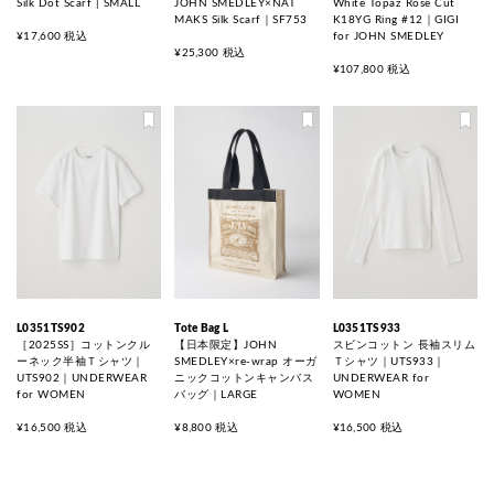
Silk Dot Scarf | SMALL
JOHN SMEDLEY×NAT
White Topaz Rose Cut
MAKS Silk Scarf｜SF753
K18YG Ring #12｜GIGI
¥17,600 税込
for JOHN SMEDLEY
¥25,300 税込
¥107,800 税込
L0351TS902
Tote Bag L
L0351TS933
［2025SS］コットンクル
【日本限定】JOHN
スビンコットン 長袖スリム
ーネック半袖Ｔシャツ｜
SMEDLEY×re-wrap オーガ
Ｔシャツ｜UTS933｜
UTS902｜UNDERWEAR
ニックコットンキャンバス
UNDERWEAR for
for WOMEN
バッグ｜LARGE
WOMEN
¥16,500 税込
¥8,800 税込
¥16,500 税込