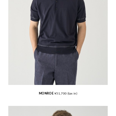
MONROE
¥51,700 (tax in)