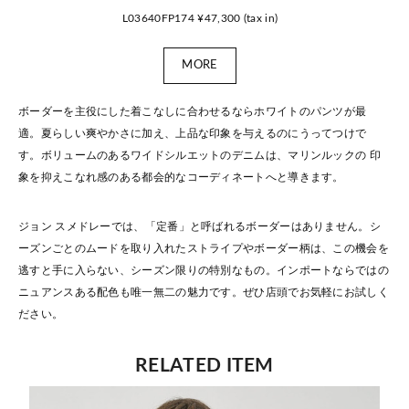
L03640FP174 ¥47,300 (tax in)
MORE
ボーダーを主役にした着こなしに合わせるならホワイトのパンツが最
適。夏らしい爽やかさに加え、上品な印象を与えるのにうってつけで
す。ボリュームのあるワイドシルエットのデニムは、マリンルックの 印
象を抑えこなれ感のある都会的なコーディネートへと導きます。
ジョン スメドレーでは、「定番」と呼ばれるボーダーはありません。シ
ーズンごとのムードを取り入れたストライプやボーダー柄は、この機会を
逃すと手に入らない、シーズン限りの特別なもの。インポートならではの
ニュアンスある配色も唯一無二の魅力です。ぜひ店頭でお気軽にお試しく
ださい。
RELATED ITEM