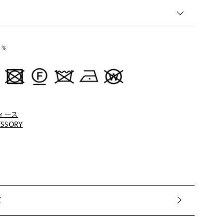
0％
ィース
ESSORY
て