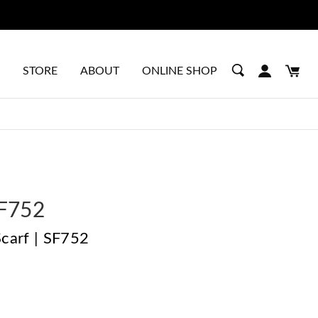
STORE
ABOUT
ONLINE SHOP
F752
 Scarf | SF752