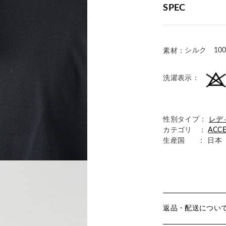
SPEC
シルク 10
素材：
洗濯表示：
性別タイプ：
レデ
カテゴリ ：
ACC
生産国
： 日本
返品・配送につい