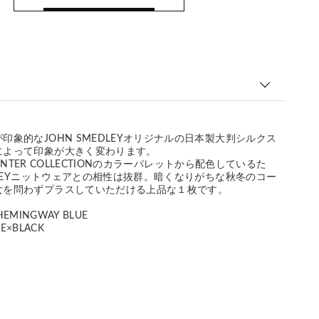
印象的なJOHN SMEDLEYオリジナルの日本製大判シルクス
によって印象が大きく変わります。
 WINTER COLLECTIONのカラーパレットから配色しているた
EDLEYニットウェアとの相性は抜群。暗くなりがちな秋冬のコー
女を問わずプラスしていただける上品な１枚です。
×HEMINGWAY BLUE
TE×BLACK