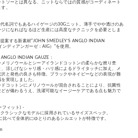
ットソーとは異なる、ニットならではの質感がコーディネート
ます。
LEYの代名詞でもあるハイゲージの30Gニット。薄手でやや透けのあ
ージになればなるほど生産には高度なテクニックを必要としま
が提案する新素材”JOHN SMEDLEY’S ANGLO INDIAN
ロインディアンガーゼ：AIG）”を使用。
 ANGLO INDIAN GAUZE：
ンメリノウールとシーアイランドコットンの柔らかな撚り杢
と、涼しげなシャリ感・ハリ感によるドライタッチに加え、メ
光沢と発色の良さも特徴。ブラックやネイビーなどの表現が難
感を実現しました。
ンドコットンにメリノウールが混合されることにより、抗菌性
などが備わるうえ、洗濯可能なイージーケアである点も魅力で
ジーフィット) -
LEYのクラシックなモデルに採用されているサイズスペック。
IT」に比べて全体的にゆとりのあるシルエットが特徴です。
cm