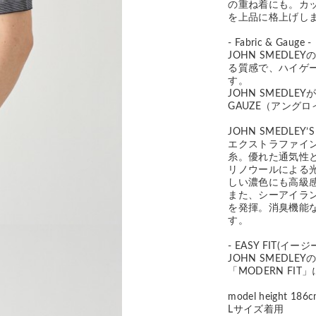
の重ね着にも。カ
を上品に格上げし
- Fabric & Gauge -
JOHN SMED
る質感で、ハイゲ
す。
JOHN SMEDLEY
GAUZE（アング
JOHN SMEDLEY’S
エクストラファイ
糸。優れた通気性
リノウールによる
しい濃色にも高級
また、シーアイラ
を発揮。消臭機能
す。
- EASY FIT(イー
JOHN SMED
「MODERN F
model height 186
Lサイズ着用