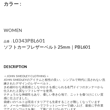
カラー
WOMEN
L0343PBL601
品番：
ソフトカーフレザーベルト25mm｜PBL601
DESCRIPTION
＜JOHN SMEDLEY CLOTHING＞
JOHN SMEDLEYのアイテムと相性の良い、シンプルで時代に流されない洗
練されたデザインのレザーベルト。
きめ細やかな表面感としなやかさを感じられる名門ドイツのタンナーから
仕入れた上質なソフトレザーを使用。
ナチュラルな伸縮性もあり、優しい巻き心地で、ニットを傷つけにくい質
感に仕上げました。
袋縫いのベルトは現在イタリアでも生産することが難しくなっています
が、メーカー独自のマシンでフラットシーマーで縫い上げ、最後に手作業
でアイロンワークを施し、丁寧に仕上げられています。