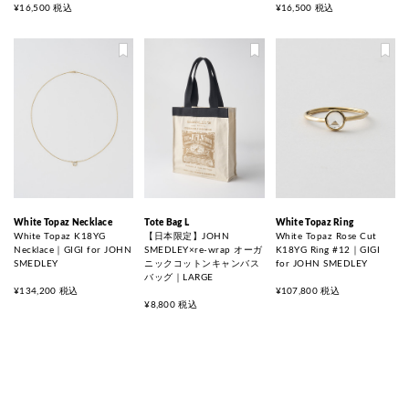
¥16,500 税込
¥16,500 税込
White Topaz Necklace
Tote Bag L
White Topaz Ring
White Topaz K18YG
【日本限定】JOHN
White Topaz Rose Cut
Necklace｜GIGI for JOHN
SMEDLEY×re-wrap オーガ
K18YG Ring #12｜GIGI
SMEDLEY
ニックコットンキャンバス
for JOHN SMEDLEY
バッグ｜LARGE
¥134,200 税込
¥107,800 税込
¥8,800 税込