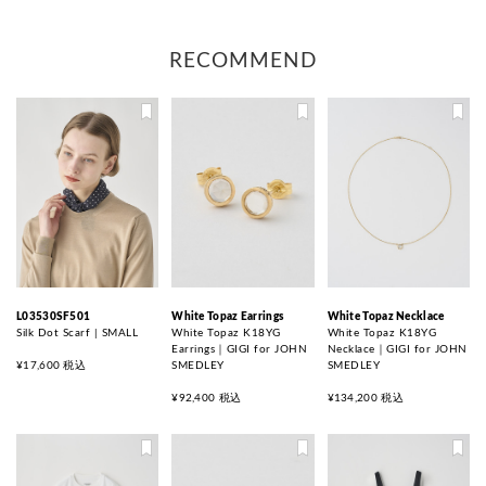
RECOMMEND
L03530SF501
White Topaz Earrings
White Topaz Necklace
Silk Dot Scarf | SMALL
White Topaz K18YG
White Topaz K18YG
Earrings｜GIGI for JOHN
Necklace｜GIGI for JOHN
¥17,600 税込
SMEDLEY
SMEDLEY
¥92,400 税込
¥134,200 税込