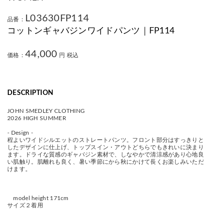
L03630FP114
品番：
コットンギャバジンワイドパンツ｜FP114
44,000
価格：
円 税込
DESCRIPTION
JOHN SMEDLEY CLOTHING
2026 HIGH SUMMER
- Design -
程よいワイドシルエットのストレートパンツ。フロント部分はすっきりと
したデザインに仕上げ、トップスイン・アウトどちらでもきれいに決まり
ます。ドライな質感のギャバジン素材で、しなやかで清涼感があり心地良
い肌触り。肌離れも良く、暑い季節にから秋にかけて長くお楽しみいただ
けます。
model height 171cm
サイズ２着用