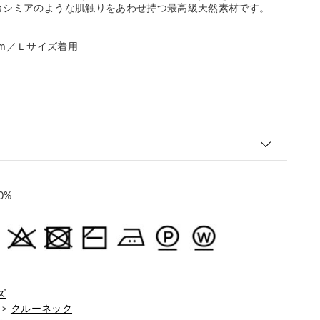
カシミアのような肌触りをあわせ持つ最高級天然素材です。
186cm／Ｌサイズ着用
0%
ズ
>
クルーネック