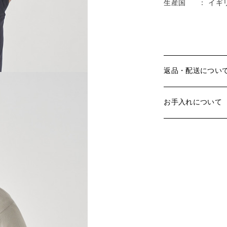
生産国
： イギ
返品・配送につい
お手入れについて