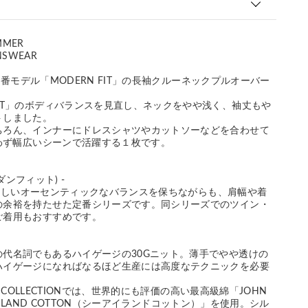
MMER
NSWEAR
EY定番モデル「MODERN FIT」の長袖クルーネックプルオーバー
TT」のボディバランスを見直し、ネックをやや浅く、袖丈もや
トしました。
ちろん、インナーにドレスシャツやカットソーなどを合わせて
問わず幅広いシーンで活躍する１枚です。
モダンフィット) -
LEYらしいオーセンティックなバランスを保ちながらも、肩幅や着
の余裕を持たせた定番シリーズです。同シリーズでのツイン・
ご着用もおすすめです。
の代名詞でもあるハイゲージの30Gニット。薄手でやや透けの
ハイゲージになればなるほど生産には高度なテクニックを必要
ER COLLECTIONでは、世界的にも評価の高い最高級綿「JOHN
EA ISLAND COTTON（シーアイランドコットン）」を使用。シル