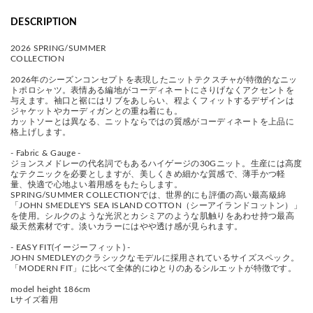
DESCRIPTION
2026 SPRING/SUMMER
COLLECTION
2026年のシーズンコンセプトを表現したニットテクスチャが特徴的なニッ
トポロシャツ。表情ある編地がコーディネートにさりげなくアクセントを
与えます。袖口と裾にはリブをあしらい、程よくフィットするデザインは
ジャケットやカーディガンとの重ね着にも。
カットソーとは異なる、ニットならではの質感がコーディネートを上品に
格上げします。
- Fabric & Gauge -
ジョンスメドレーの代名詞でもあるハイゲージの30Gニット。生産には高度
なテクニックを必要としますが、美しくきめ細かな質感で、薄手かつ軽
量、快適で心地よい着用感をもたらします。
SPRING/SUMMER COLLECTIONでは、世界的にも評価の高い最高級綿
「JOHN SMEDLEY'S SEA ISLAND COTTON（シーアイランドコットン）」
を使用。シルクのような光沢とカシミアのような肌触りをあわせ持つ最高
級天然素材です。淡いカラーにはやや透け感が見られます。
- EASY FIT(イージーフィット) -
JOHN SMEDLEYのクラシックなモデルに採用されているサイズスペック。
「MODERN FIT」に比べて全体的にゆとりのあるシルエットが特徴です。
model height 186cm
Lサイズ着用