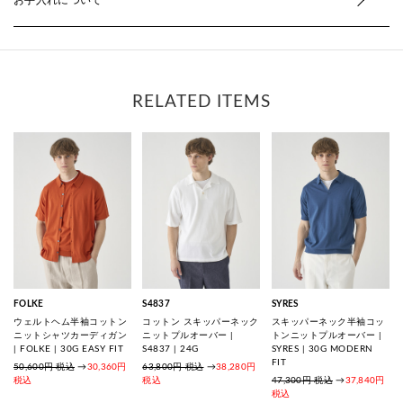
RELATED ITEMS
FOLKE
S4837
SYRES
ウェルトヘム半袖コットン
コットン スキッパーネック
スキッパーネック半袖コッ
ニットシャツカーディガン
ニットプルオーバー |
トンニットプルオーバー |
| FOLKE | 30G EASY FIT
S4837 | 24G
SYRES | 30G MODERN
FIT
50,600円 税込
→
30,360円
63,800円 税込
→
38,280円
税込
税込
47,300円 税込
→
37,840円
税込