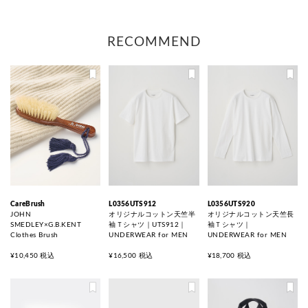
RECOMMEND
CareBrush
L0356UTS912
L0356UTS920
JOHN
オリジナルコットン天竺半
オリジナルコットン天竺長
SMEDLEY×G.B.KENT
袖Ｔシャツ｜UTS912｜
袖Ｔシャツ｜
Clothes Brush
UNDERWEAR for MEN
UNDERWEAR for MEN
¥10,450 税込
¥16,500 税込
¥18,700 税込