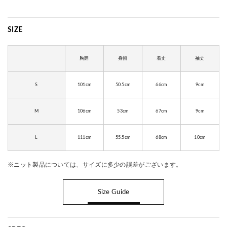
SIZE
胸囲
身幅
着丈
袖丈
S
101cm
50.5cm
66cm
9cm
M
106cm
53cm
67cm
9cm
L
111cm
55.5cm
68cm
10cm
※ニット製品については、サイズに多少の誤差がございます。
Size Guide