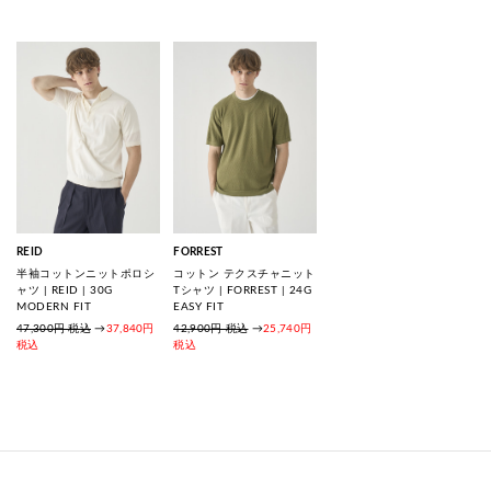
REID
FORREST
半袖コットンニットポロシ
コットン テクスチャニット
ャツ | REID | 30G
Tシャツ | FORREST | 24G
MODERN FIT
EASY FIT
47,300円 税込
→
37,840円
42,900円 税込
→
25,740円
税込
税込