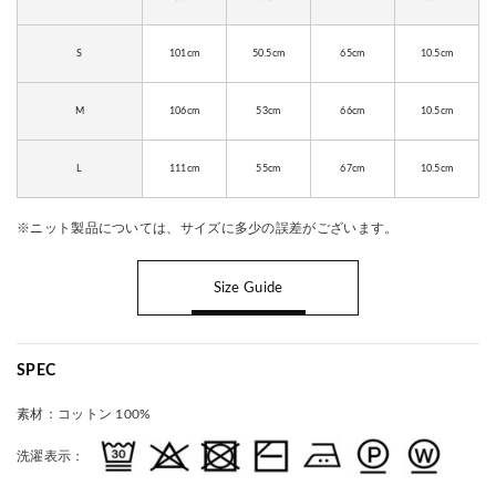
S
101cm
50.5cm
65cm
10.5cm
M
106cm
53cm
66cm
10.5cm
L
111cm
55cm
67cm
10.5cm
※ニット製品については、サイズに多少の誤差がございます。
Size Guide
SPEC
素材：
コットン 100%
洗濯表示：