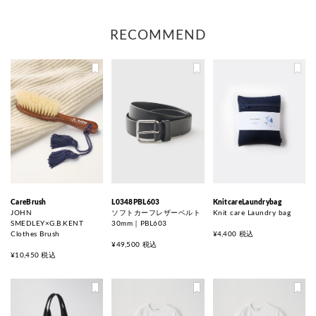
RECOMMEND
CareBrush
L0348PBL603
KnitcareLaundrybag
JOHN
ソフトカーフレザーベルト
Knit care Laundry bag
SMEDLEY×G.B.KENT
30mm｜PBL603
Clothes Brush
¥4,400 税込
¥49,500 税込
¥10,450 税込