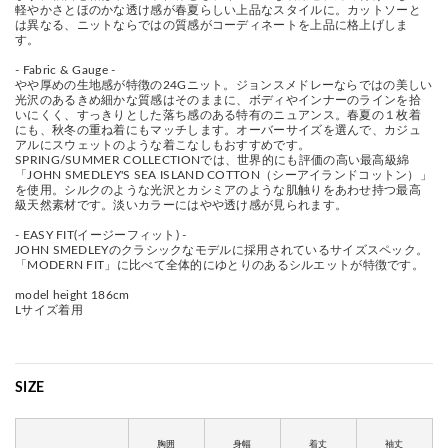
軽やかさとほのかな透け感が春夏らしい上品なスタイルに。カットソーと
は異なる、ニットならではの質感がコーディネートを上品に格上げしま
す。
- Fabric & Gauge -
やや厚めの生地感が特徴の24Gニット。ジョンスメドレーならではの美しい
光沢のあるきめ細かな質感はそのままに、ボディやインナーのラインを拾
いにくく、すっきりとした落ち感のある特有のニュアンス。春夏の１枚着
にも、秋冬の重ね着にもマッチします。オーバーサイズを選んで、カジュ
アルにスウェットのような着こなしもおすすめです。
SPRING/SUMMER COLLECTIONでは、世界的にも評価の高い最高級綿
「JOHN SMEDLEY'S SEA ISLAND COTTON（シーアイランドコットン）」
を使用。シルクのような光沢とカシミアのような肌触りをあわせ持つ最高
級天然素材です。淡いカラーにはやや透け感が見られます。
- EASY FIT(イージーフィット) -
JOHN SMEDLEYのクラシックなモデルに採用されているサイズスペック。
「MODERN FIT」に比べて全体的にゆとりのあるシルエットが特徴です。
model height 186cm
Lサイズ着用
SIZE
胸囲
身幅
着丈
袖丈