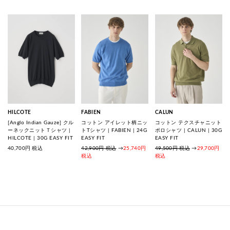
HILCOTE
FABIEN
CALUN
[Anglo Indian Gauze] クル
コットン アイレット柄ニッ
コットン テクスチャニット
ーネックニットＴシャツ |
トTシャツ | FABIEN | 24G
ポロシャツ | CALUN | 30G
HILCOTE | 30G EASY FIT
EASY FIT
EASY FIT
40,700
円 税込
42,900円 税込
→
25,740円
49,500円 税込
→
29,700円
税込
税込