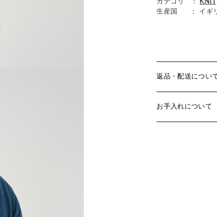
カテゴリ ：
KNIT
生産国
： イギ
返品・配送につい
お手入れについて