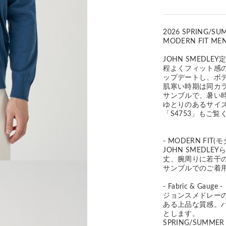
2026 SPRING/SU
MODERN FIT ME
JOHN SMEDL
程よくフィット感の
ップデートし、ボ
肌寒い時期は同カ
サンブルで、暑い
ゆとりのあるサイズ
「S4753」もご覧
- MODERN FIT(
JOHN SMED
丈、腕周りに若干
サンブルでのご着
- Fabric & Gauge -
ジョンスメドレー
ある上品な質感。
とします。
SPRING/SUMM