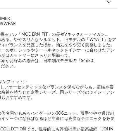
MMER
NSWEAR
EY定番モデル「MODERN FIT」の長袖Vネックカーディガン。
ある、ややスリムなシルエット。旧モデルの「WYATT」をア
ディバランスを見直したほか、袖丈をやや短く調整しました。
ラーのポロシャツやタートルネックをインナーに合わせたアン
時期はカットソーにさらりと羽織って。
感がお好みの場合は、日本別注モデルの「S4680」
ください。
モダンフィット) -
LEYらしいオーセンティックなバランスを保ちながらも、肩幅や着
の余裕を持たせた定番シリーズ。同シリーズでのツイン・アン
用もおすすめです。
の代名詞でもあるハイゲージの30Gニット。薄手でやや透けの
ハイゲージになればなるほど生産には高度なテクニックを必要
ER COLLECTIONでは、世界的にも評価の高い最高級綿「JOHN